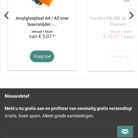
Kan worden gecombineerd met
Funduino Werkruimte - Werkruimte voor de DOBOT Magician
Acrylglasplaat A4 / A3 voor
Creality CR-Silk (glanze
DOBOT Magician leermodule - wasmachine
DOBOT Magician leermodule - container
lasersnijder -...
filament -...
DOBOT Goochelaar leermodule - vrachtwagen
Inhoud
1 Stück
Inhoud
1 Stück
DOBOT Goochelaar leermodule - Eierfabriek
van € 5,07 *
€ 16,87 *
€ 24,10 
DOBOT Magician leermodule - waarschuwingssignaal / zwaailicht
DOBOT Goochelaar leermodule - kubus
Leveringsomvang
Voeg toe
Voeg toe
1x DOBOT Goochelaar lesmodule - Vat vullen
Opmerking: De kleur van de vaten
varieert afhankelijk van de
beschikbaarheid. Als er meerdere vaten worden besteld, proberen we
de vaten in verschillende kleuren te leveren.
Nieuwsbrief
Meld u nu gratis aan en profiteer van eenmalig gratis verzending!
Gratis. Geen spam. Alleen goede aanbiedingen.