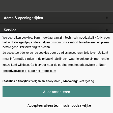
Adres & openingstijden
Service
We gebruiken cookies. Sommige daarvan zijn technisch noodzakelijk (bijv. voor
Informatie
het winkelwagentje), andere helpen ons om ons aanbod te verbeteren en je een
betere gebruikerservaring te bieden.
Je accepteert de volgende cookies door op Alles accepteren te klikken. Je kunt
Betaalmethoden
meer informatie vinden in de privacyinstellingen, waar je ook op elk moment je
keuze kunt wijzigen. Ga hiervoor naar de pagina met het privacybeleid.
Naar
ons privacybeleid
Naar het impressum
Statistics / Analytics:
Volgen en analyseren ,
Marketing:
Retargeting
Vertrag widerrufen
Alles accepteren
* Alle prijzen zijn inclusief BTW plus
verzendkosten
en eventueel
rembourskosten, tenzij anders beschreven
Accepteer alleen technisch noodzakelijke
Made with ❤️ by Funduino | © 2014 - 2026