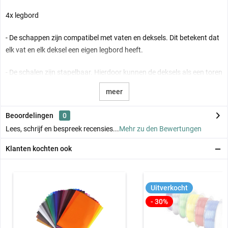
4x legbord
- De schappen zijn compatibel met vaten en deksels. Dit betekent dat
elk vat en elk deksel een eigen legbord heeft.
- De schalen zijn stapelbaar. Hierdoor kunnen de deksels als een toren
worden opgeslagen.
meer
- De trays hebben een rechte buitenrand op vier punten en kunnen
Beoordelingen
0
daarom ook opgetild en verplaatst worden door de robotgrijper.
Lees, schrijf en bespreek recensies...
Mehr zu den Bewertungen
Leerdoelen
Klanten kochten ook
Het plannen en realiseren van applicatietaken
Productielijnen creëren met alledaagse relevantie (gemodelleerd)
De bewegingsmodi van robots leren kennen en gebruiken
Hulpmiddelen zoals grijpers en zuignappen op de juiste manier
Uitverkocht
gebruiken
- 30%
Bewegingssequenties in een beperkte ruimte leren kennen en
begrijpen