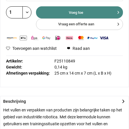
Voeg toe
Vraag een offerte aan
Toevoegen aan watchlist
Raad aan
Artikelnr:
F25110849
Gewicht:
0,14 kg
Afmetingen verpakking:
25 cm
x
14 cm
x
7 cm
(L x B x H)
Beschrijving
Het vullen en verpakken van producten zijn belangrijke taken op het
gebied van industriële robotica. Met deze leermodule kunnen
gebruikers een trainingssituatie opzetten voor het vullen en