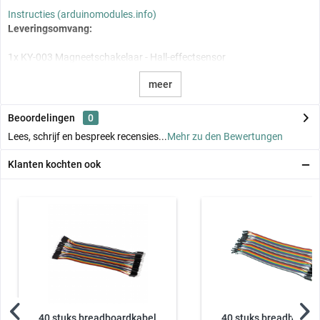
Instructies (arduinomodules.info)
Leveringsomvang:
1x KY-003 Magneetschakelaar - Hall-effectsensor
meer
Beoordelingen
0
Lees, schrijf en bespreek recensies...
Mehr zu den Bewertungen
Klanten kochten ook
40 stuks breadboardkabel
40 stuks breadboardk