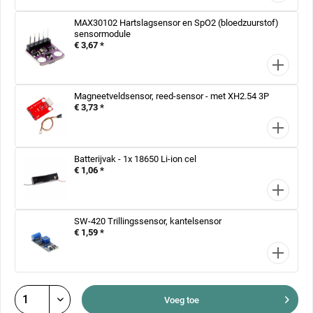
MAX30102 Hartslagsensor en SpO2 (bloedzuurstof)
sensormodule
€ 3,67 *
Magneetveldsensor, reed-sensor - met XH2.54 3P
€ 3,73 *
Batterijvak - 1x 18650 Li-ion cel
€ 1,06 *
SW-420 Trillingssensor, kantelsensor
€ 1,59 *
Voeg toe