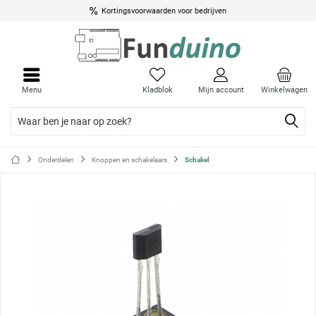
Kortingsvoorwaarden voor bedrijven
Menu
Menu
sluite
sluite
Menu
Kladblok
Mijn account
Winkelwagen
Onderdelen
Knoppen en schakelaars
Schakel