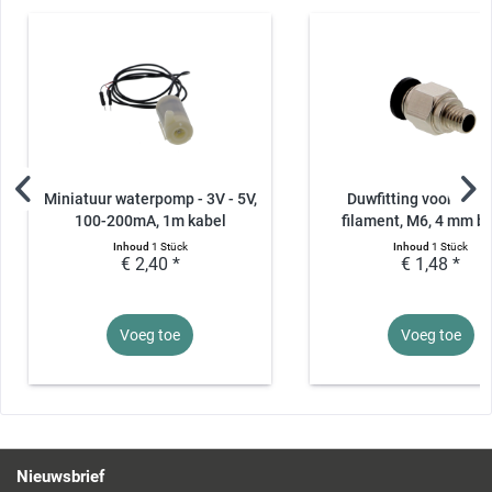
Miniatuur waterpomp - 3V - 5V,
Duwfitting voor 1,7
100-200mA, 1m kabel
filament, M6, 4 mm bu
Inhoud
1 Stück
Inhoud
1 Stück
€ 2,40 *
€ 1,48 *
Voeg toe
Voeg toe
Nieuwsbrief