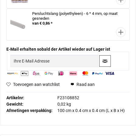
Persluchtslang (polyethyleen) - 6 * 4 mm, op maat
gesneden
van € 0,86 *
E-Mail erhalten sobald der Artikel wieder auf Lager ist
Toevoegen aan watchlist
Raad aan
Artikelnr:
F23108852
Gewicht:
0,02 kg
Afmetingen verpakking:
100 cm
x
0.4 cm
x
0.4 cm
(L x B x H)