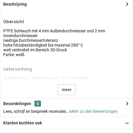
Beschrijving
Übersicht
PTFE Schlauch mit 4 mm Außendurchmesser und 2 mm
Innendurchmesser
niedrige Durchmessertoleranz
hohe hitzebeständigkeit bis maximal 280° C
weit verbreitet im Bereich 3D-Druck
Farbe: weiß
Lieferumfang
1x Meterware - PTFE Schlauch, 4 x 2 mm, weiß
meer
Beoordelingen
0
Lees, schrijf en bespreek recensies...
Mehr zu den Bewertungen
Klanten kochten ook