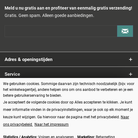
Meld u nu gratis aan en profiteer van eenmalig gratis verzending!
Gratis. Geen spam. Alleen goede aanbiedingen.
Adres & openingstijden
Service
We gebruiken cookies. Sommige daarvan zijn technisch noodzakelijk (bijv. voor
Informatie
het winkelwagentje), andere helpen ons om ons aanbod te verbeteren en je een
betere gebruikerservaring te bieden.
Je accepteert de volgende cookies door op Alles accepteren te klikken. Je kunt
Betaalmethoden
meer informatie vinden in de privacyinstellingen, waar je ook op elk moment je
keuze kunt wijzigen. Ga hiervoor naar de pagina met het privacybeleid.
Naar
ons privacybeleid
Naar het impressum
Statistics / Analytics:
Volgen en analyseren ,
Marketing:
Retargeting