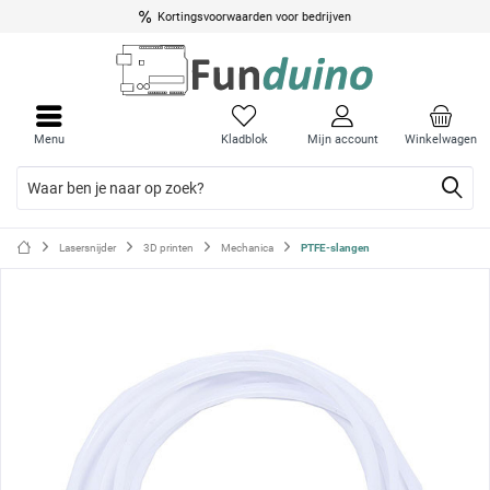
Kortingsvoorwaarden voor bedrijven
Menu
Menu
sluite
sluite
Menu
Kladblok
Mijn account
Winkelwagen
Lasersnijder
3D printen
Mechanica
PTFE-slangen