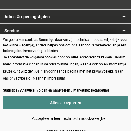
Adres & openingstijden
Service
We gebruiken cookies. Sommige daarvan zijn technisch noodzakelijk (bijv. voor
Informatie
het winkelwagentje), andere helpen ons om ons aanbod te verbeteren en je een
betere gebruikerservaring te bieden.
Je accepteert de volgende cookies door op Alles accepteren te klikken. Je kunt
Betaalmethoden
meer informatie vinden in de privacyinstellingen, waar je ook op elk moment je
keuze kunt wijzigen. Ga hiervoor naar de pagina met het privacybeleid.
Naar
ons privacybeleid
Naar het impressum
Statistics / Analytics:
Volgen en analyseren ,
Marketing:
Retargeting
Vertrag widerrufen
Alles accepteren
* Alle prijzen zijn inclusief BTW plus
verzendkosten
en eventueel
rembourskosten, tenzij anders beschreven
Accepteer alleen technisch noodzakelijke
Made with ❤️ by Funduino | © 2014 - 2026