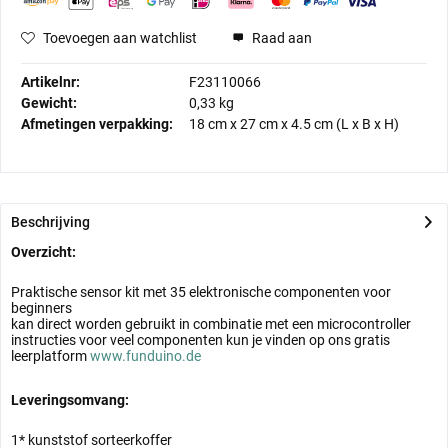
Toevoegen aan watchlist
Raad aan
Artikelnr:
F23110066
Gewicht:
0,33 kg
Afmetingen verpakking:
18 cm
x
27 cm
x
4.5 cm
(L x B x H)
Beschrijving
Overzicht:
Praktische sensor kit met 35 elektronische componenten voor
beginners
kan direct worden gebruikt in combinatie met een microcontroller
instructies voor veel componenten kun je vinden op ons gratis
leerplatform
www.funduino.de
Leveringsomvang:
1* kunststof sorteerkoffer