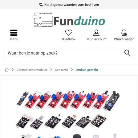
Kortingsvoorwaarden voor bedrijven
Menu
Menu
sluite
sluite
Menu
Kladblok
Mijn account
Winkelwagen
Elektronische modules
Sensoren
Druk en gewicht