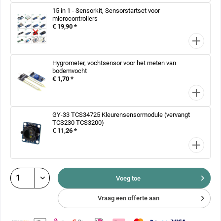
15 in 1 - Sensorkit, Sensorstartset voor
microcontrollers
€ 19,90 *
Hygrometer, vochtsensor voor het meten van
bodemvocht
€ 1,70 *
GY-33 TCS34725 Kleurensensormodule (vervangt
TCS230 TCS3200)
€ 11,26 *
Voeg toe
Vraag een offerte aan