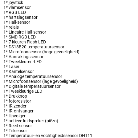
1* joystick
1* vlamsensor
1* RGB LED
1* hartslagsensor
1* Hall-sensor
1* relais
1* Lineaire Hall-sensor
1* SMD RGB LED
1* 7 kleuren Flash LED
1* DS18B20 temperatuursensor
1* Microfoonsensor (hoge gevoeligheid)
1* Aanrakingssensor
1* Tweekleuren-LED
1* Laser
1* Kantelsensor
1* Analoge temperatuursensor
1* Microfoonsensor (lage gevoeligheid)
1* Digitale temperatuursensor
1* Tweekleurige LED
1* Drukknop
1* fotoresistor
1* IR zender
1* IR-ontvanger
1* lijnvolger
1* actieve luidspreker (piëzo)
1* Reed sensor
1* Trilsensor
1* Temperatuur- en vochtigheidssensor DHT11