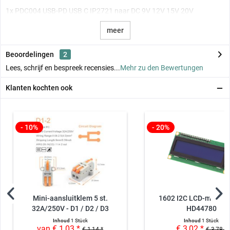
1x PDC004 USB-PD USB C IP2721 naar DC 9V 12V 15V 20V
meer
Beoordelingen
2
Lees, schrijf en bespreek recensies...
Mehr zu den Bewertungen
Klanten kochten ook
- 10%
- 20%
Mini-aansluitklem 5 st.
1602 I2C LCD-module
32A/250V - D1 / D2 / D3
HD44780
Inhoud
1 Stück
Inhoud
1 Stück
van € 1,03 *
€ 3,02 *
€ 1,14 *
€ 3,78 *