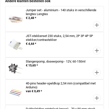
Andere klanten bestellen ook
Jumper set - aluminium - 140 stuks in verschillende
lengtes Lengtes
€ 2,48 *
JST-stekkerset 230 stuks, 2,54 mm, 2P 3P 4P 5P
stekker/contrastekker
€ 4,44 *
Slangenpomp, doseerpomp - 12V, 60-150ml
€ 15,65 *
40-pins header-speldkop 2,54 mm (compatibel met
Arduino)
van € 0,49 *
Dubbelzijdige printplaat (groen) - 70 x 90 mm steek