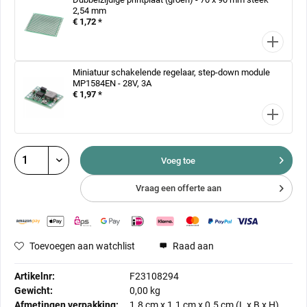
2,54 mm
€ 1,72 *
Miniatuur schakelende regelaar, step-down module
MP1584EN - 28V, 3A
€ 1,97 *
Voeg toe
Vraag een offerte aan
Toevoegen aan watchlist
Raad aan
Artikelnr:
F23108294
Gewicht:
0,00 kg
Afmetingen verpakking:
1.8 cm
x
1.1 cm
x
0.5 cm
(L x B x H)