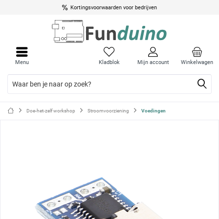
Kortingsvoorwaarden voor bedrijven
Menu
Menu
sluite
sluite
Menu
Kladblok
Mijn account
Winkelwagen
Doe-het-zelf workshop
Stroomvoorziening
Voedingen