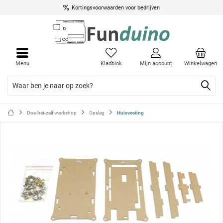
Kortingsvoorwaarden voor bedrijven
Menu
Menu
sluite
sluite
Menu
Kladblok
Mijn account
Winkelwagen
Doe-het-zelf workshop
Opslag
Huisvesting