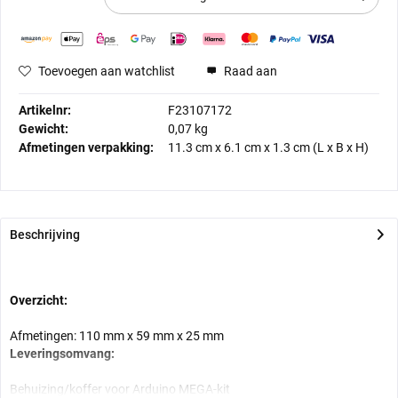
Toevoegen aan watchlist
Raad aan
Artikelnr:
F23107172
Gewicht:
0,07 kg
Afmetingen verpakking:
11.3 cm
x
6.1 cm
x
1.3 cm
(L x B x H)
Beschrijving
Overzicht:
Afmetingen: 110 mm x 59 mm x 25 mm
Leveringsomvang:
Behuizing/koffer voor Arduino MEGA-kit