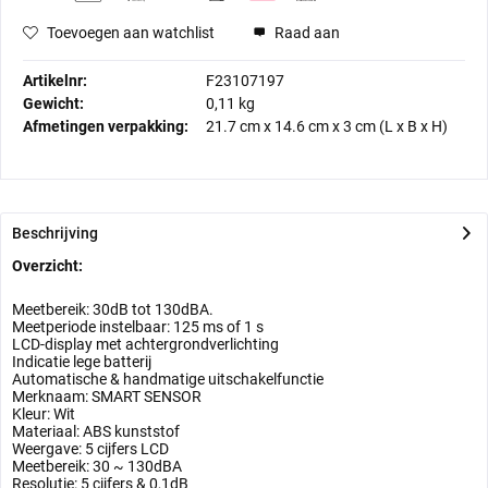
Toevoegen aan watchlist
Raad aan
Artikelnr:
F23107197
Gewicht:
0,11 kg
Afmetingen verpakking:
21.7 cm
x
14.6 cm
x
3 cm
(L x B x H)
Beschrijving
Overzicht:
Meetbereik: 30dB tot 130dBA.
Meetperiode instelbaar: 125 ms of 1 s
LCD-display met achtergrondverlichting
Indicatie lege batterij
Automatische & handmatige uitschakelfunctie
Merknaam: SMART SENSOR
Kleur: Wit
Materiaal: ABS kunststof
Weergave: 5 cijfers LCD
Meetbereik: 30 ~ 130dBA
Resolutie: 5 cijfers & 0,1dB