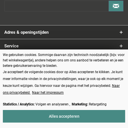
Adres & openingstijden
Service
We gebruiken cookies. Sommige daarvan zijn technisch noodzakelijk (bijv. voor
Informatie
het winkelwagentje), andere helpen ons om ons aanbod te verbeteren en je een
betere gebruikerservaring te bieden.
Je accepteert de volgende cookies door op Alles accepteren te klikken. Je kunt
Betaalmethoden
meer informatie vinden in de privacyinstellingen, waar je ook op elk moment je
keuze kunt wijzigen. Ga hiervoor naar de pagina met het privacybeleid.
Naar
ons privacybeleid
Naar het impressum
Statistics / Analytics:
Volgen en analyseren ,
Marketing:
Retargeting
Vertrag widerrufen
Alles accepteren
* Alle prijzen zijn inclusief BTW plus
verzendkosten
en eventueel