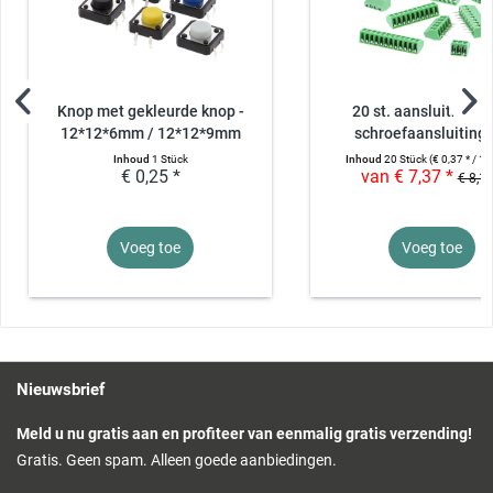
Knop met gekleurde knop -
20 st. aansluitblok 
12*12*6mm / 12*12*9mm
schroefaansluiting -
Inhoud
1 Stück
Inhoud
20 Stück
(€ 0,37 * / 1 
€ 0,25 *
van € 7,37 *
€ 8,19
Voeg toe
Voeg toe
Nieuwsbrief
Meld u nu gratis aan en profiteer van eenmalig gratis verzending!
Gratis. Geen spam. Alleen goede aanbiedingen.