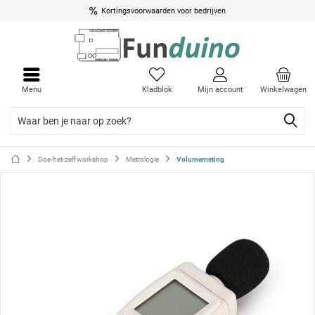
Kortingsvoorwaarden voor bedrijven
Menu
Menu
sluite
sluite
Menu
Kladblok
Mijn account
Winkelwagen
Doe-het-zelf workshop
Metrologie
Volumemeting