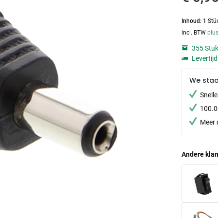
Inhoud:
1 Stü
incl. BTW
plu
355 Stuk
Levertij
We sta
Snell
100.0
Meer 
Andere klan