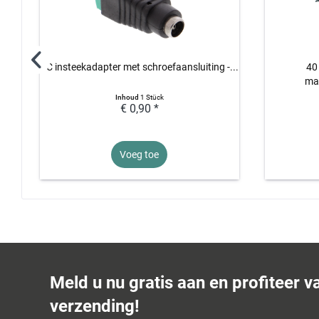
DC insteekadapter met schroefaansluiting -...
40
ma
Inhoud
1 Stück
€ 0,90 *
Voeg toe
Meld u nu gratis aan en profiteer v
verzending!