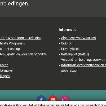
anbiedingen.
Informatie
rting & aankoop op rekening
Algemene voorwaarden
filiate Programm
Colofon
ct met ons op
Privacybeleid
en - gratis en voor een beperkte
Batterijwet (BattG)
Verzend- en betalingsvoorwaa
recht
Informatie over elektrische en 
formulier
apparatuur
llingen
odzakelijk (bijv. voor het winkelwagentje), andere helpen ons om ons aanbod te ver