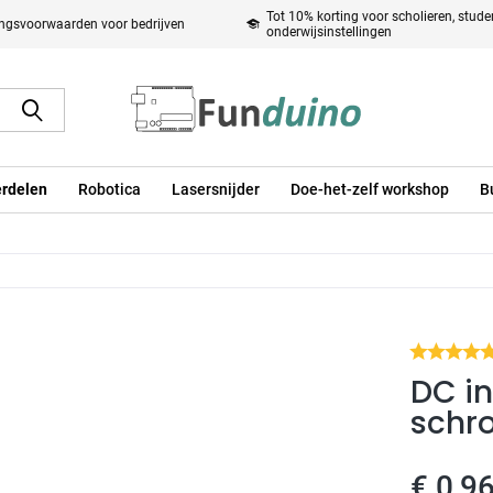
Tot 10% korting voor scholieren, stud
ingsvoorwaarden voor bedrijven
onderwijsinstellingen
rdelen
Robotica
Lasersnijder
Doe-het-zelf workshop
B
DC i
schro
€ 0,96