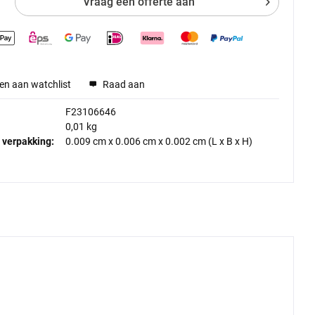
Vraag een offerte aan
en aan watchlist
Raad aan
F23106646
0,01 kg
 verpakking:
0.009 cm
x
0.006 cm
x
0.002 cm
(L x B x H)