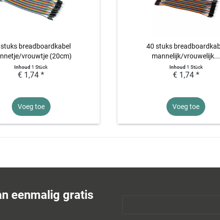
 stuks breadboardkabel
40 stuks breadboardkab
nnetje/vrouwtje (20cm)
mannelijk/vrouwelijk..
Inhoud
1 Stück
Inhoud
1 Stück
€ 1,74 *
€ 1,74 *
Voeg toe
Voeg toe
an eenmalig gratis