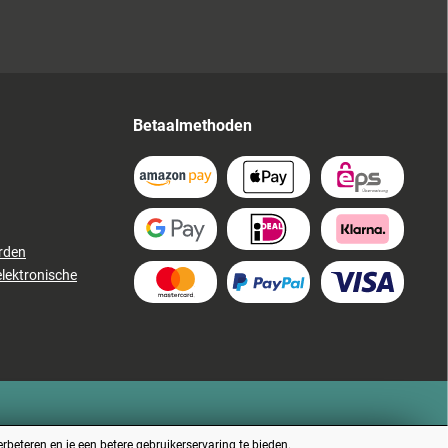
Betaalmethoden
rden
elektronische
beteren en je een betere gebruikerservaring te bieden.