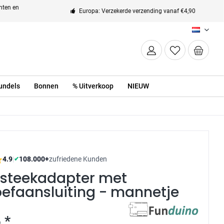
enten en
Europa: Verzekerde verzending vanaf €4,90
NL
undels
Bonnen
% Uitverkoop
NIEUW
4.9
|
108.000+
zufriedene Kunden
✔
nsteekadapter met
efaansluiting - mannetje
 *