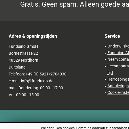
Gratis. Geen spam. Alleen goede a
Adres & openingstijden
Service
Onderwijsko
Funduino GmbH
Funduino Af
Bornestrasse 22
Neem conta
48529 Nordhorn
Leenapparat
Duitsland
tijd
Telefoon: +49 (0) 5921/9704030
Herroepings
e-mail: info@funduino.de
Annulerings
ma. - Donderdag: 09:00 - 17:00
Cookie-inste
Vr. : 09:00 - 15:00
We gebruiken cookies. Sommige daarvan zijn technisch no