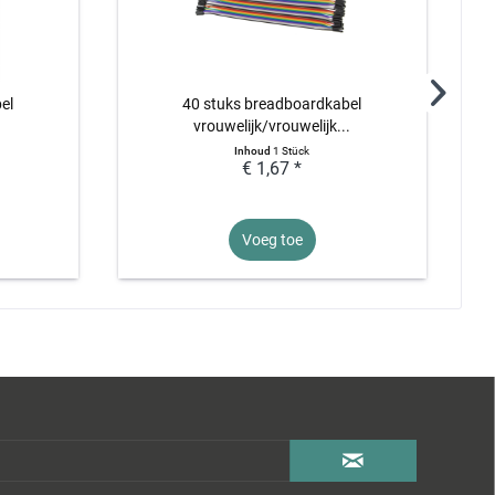
el
40 stuks breadboardkabel
.
vrouwelijk/vrouwelijk...
Inhoud
1 Stück
€ 1,67 *
Voeg toe