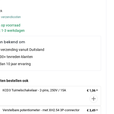
ck
s verzendkosten
 op voorraad
d: 1-3 werkdagen
an bekend om
e verzending vanuit Duitsland
00+ tevreden klanten
dan 10 jaar ervaring
ten bestellen ook
KCD3 Tuimelschakelaar - 2-pins, 250V / 15A
€ 1,06 *
Verstelbare potentiometer - met XH2.54 3P-connector
€ 3,49 *