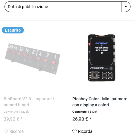
Esaurito
BinBoard V2.0 - Imparare i
Picoboy Color - Mini palmare
numeri binari
con display a colori
Contenuto
1 Stück
Contenuto
1 Stück
39,90 € *
26,90 € *
Ricorda
Ricorda