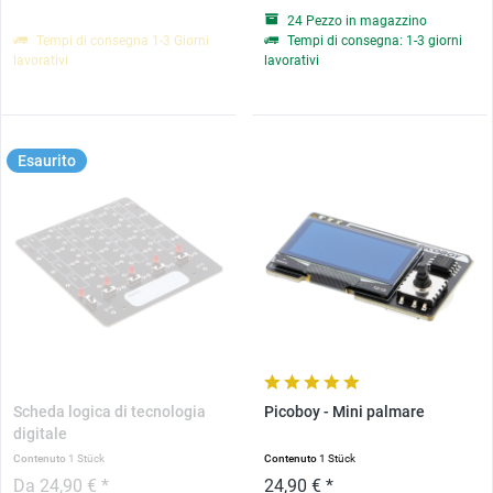
24 Pezzo in magazzino
Tempi di consegna 1-3 Giorni
Tempi di consegna: 1-3 giorni
lavorativi
lavorativi
Esaurito
Scheda logica di tecnologia
Picoboy - Mini palmare
digitale
Contenuto
1 Stück
Contenuto
1 Stück
Da 24,90 € *
24,90 € *