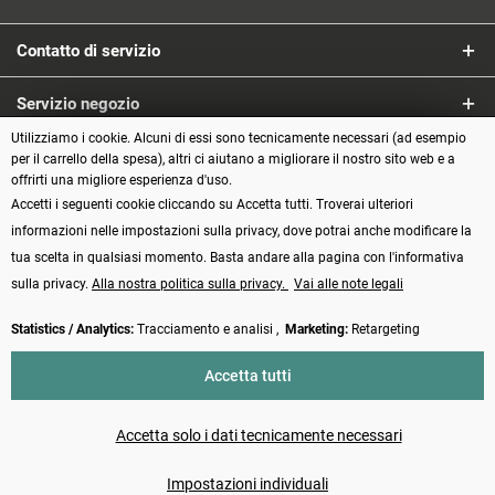
Contatto di servizio
Servizio negozio
Utilizziamo i cookie. Alcuni di essi sono tecnicamente necessari (ad esempio
Informazioni
per il carrello della spesa), altri ci aiutano a migliorare il nostro sito web e a
offrirti una migliore esperienza d'uso.
Accetti i seguenti cookie cliccando su Accetta tutti. Troverai ulteriori
Metodi di pagamento
informazioni nelle impostazioni sulla privacy, dove potrai anche modificare la
tua scelta in qualsiasi momento. Basta andare alla pagina con l'informativa
sulla privacy.
Alla nostra politica sulla privacy.
Vai alle note legali
Statistics / Analytics:
Tracciamento e analisi ,
Marketing:
Retargeting
Vertrag widerrufen
Accetta tutti
* Tutti i prezzi incl. IVA più
Spese di spedizione
e spese di contrassegno, se
non diversamente indicato
Accetta solo i dati tecnicamente necessari
Made with ❤️ by Funduino | © 2014 - 2026
Impostazioni individuali