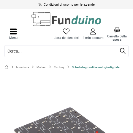
Condizioni di sconto per le aziende
Chiud
Chiud
il
il
Carrello della
Menu
Lista dei desideri
Il mio account
spesa
menu
menu
Istruzione
Marken
Picoboy
Scheda logica di tecnologia digitale