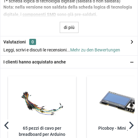
1* scheda logica di tecnologia digitale (saldata o non saldata)
Nota: nella versione non saldata della scheda logica di tecnologia
digitale, i
componenti SMD
sono già pre-saldati.
di più
Valutazioni
0
Leggi, scrivi e discuti le recensioni...
Mehr zu den Bewertungen
I clienti hanno acquistato anche
65 pezzi di cavo per
Picoboy - Mini palm
breadboard per Arduino