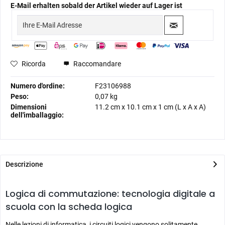
E-Mail erhalten sobald der Artikel wieder auf Lager ist
Ricorda
Raccomandare
Numero d'ordine:
F23106988
Peso:
0,07 kg
Dimensioni
11.2 cm
x
10.1 cm
x
1 cm
(L x A x A)
dell'imballaggio:
Descrizione
Logica di commutazione: tecnologia digitale a
scuola con la scheda logica
Nelle lezioni di informatica, i circuiti logici vengono solitamente