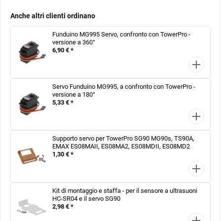
Anche altri clienti ordinano
Funduino MG995 Servo, confronto con TowerPro -
versione a 360°
6,90 € *
Servo Funduino MG995, a confronto con TowerPro -
versione a 180°
5,33 € *
Supporto servo per TowerPro SG90 MG90s, TS90A,
EMAX ES08MAII, ES08MA2, ES08MDII, ES08MD2
1,30 € *
Kit di montaggio e staffa - per il sensore a ultrasuoni
HC-SR04 e il servo SG90
2,98 € *