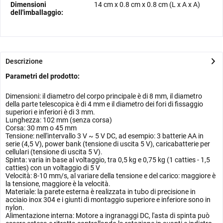
Dimensioni
14 cm
x
0.8 cm
x
0.8 cm
(L x A x A)
dell'imballaggio:
Descrizione
Parametri del prodotto:
Dimensioni: il diametro del corpo principale è di 8 mm, il diametro
della parte telescopica è di 4 mm e il diametro dei fori di fissaggio
superiori e inferiori è di 3 mm.
Lunghezza: 102 mm (senza corsa)
Corsa: 30 mm o 45 mm
Tensione: nell'intervallo 3 V ~ 5 V DC, ad esempio: 3 batterie AA in
serie (4,5 V), power bank (tensione di uscita 5 V), caricabatterie per
cellulari (tensione di uscita 5 V).
Spinta: varia in base al voltaggio, tra 0,5 kg e 0,75 kg (1 catties - 1,5
catties) con un voltaggio di 5 V
Velocità: 8-10 mm/s, al variare della tensione e del carico: maggiore è
la tensione, maggiore è la velocità.
Materiale: la parete esterna è realizzata in tubo di precisione in
acciaio inox 304 e i giunti di montaggio superiore e inferiore sono in
nylon.
Alimentazione interna: Motore a ingranaggi DC, l'asta di spinta può