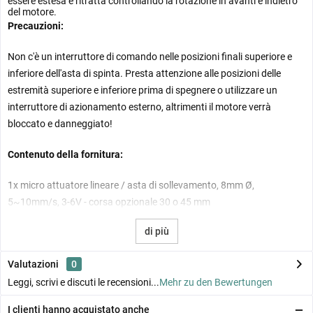
essere estesa e ritratta controllando la rotazione in avanti e indietro
del motore.
Precauzioni:
Non c'è un interruttore di comando nelle posizioni finali superiore e
inferiore dell'asta di spinta. Presta attenzione alle posizioni delle
estremità superiore e inferiore prima di spegnere o utilizzare un
interruttore di azionamento esterno, altrimenti il motore verrà
bloccato e danneggiato!
Contenuto della fornitura:
1x micro attuatore lineare / asta di sollevamento, 8mm Ø,
5~10mm/s, 3-6V - corsa opzionale 30 o 45 mm
di più
Valutazioni
0
Leggi, scrivi e discuti le recensioni...
Mehr zu den Bewertungen
I clienti hanno acquistato anche