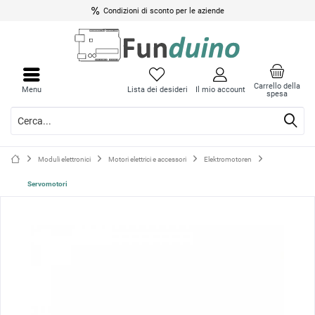
Condizioni di sconto per le aziende
Chiud
Chiud
il
il
Carrello della
Menu
Lista dei desideri
Il mio account
spesa
menu
menu
Moduli elettronici
Motori elettrici e accessori
Elektromotoren
Servomotori