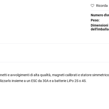
Ricorda
Numero d'or
Peso:
Dimensioni
dell'imballa
etti e avvolgimenti di alta qualità, magneti calibrati e statore simmetric
ilizzarlo insieme a un ESC da 30A e a batterie LiPo 2S o 4S.