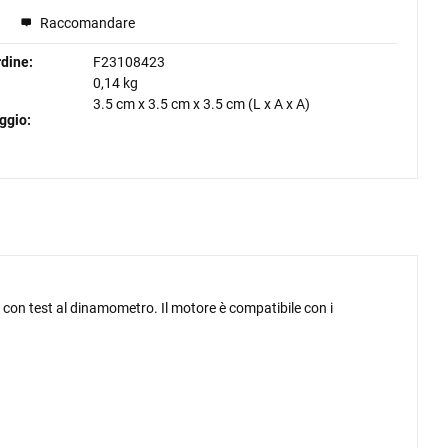
Raccomandare
dine:
F23108423
0,14 kg
3.5 cm
x
3.5 cm
x
3.5 cm
(L x A x A)
ggio:
o con test al dinamometro. Il motore è compatibile con i