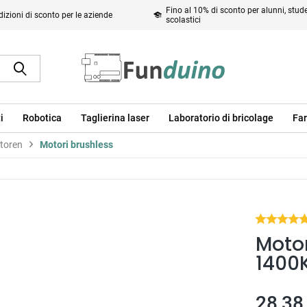
Fino al 10% di sconto per alunni, studen
izioni di sconto per le aziende
scolastici
i
Robotica
Taglierina laser
Laboratorio di bricolage
Far
toren
Motori brushless
Moto
1400
28,38 