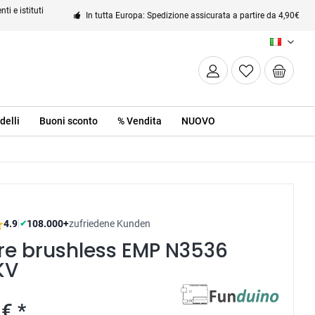
ti e istituti
In tutta Europa: Spedizione assicurata a partire da 4,90€
IT
delli
Buoni sconto
% Vendita
NUOVO
4.9
|
108.000+
zufriedene Kunden
✔
re brushless EMP N3536
KV
€ *