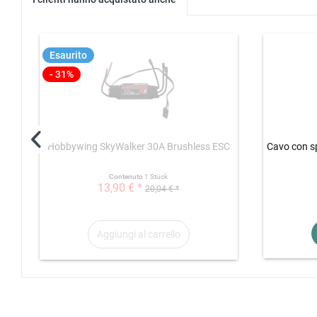
Esaurito
- 31%
Hobbywing SkyWalker 30A Brushless ESC
Cavo con s
Contenuto
1 Stück
13,90 € *
20,04 € *
Aggiungi al
carrello