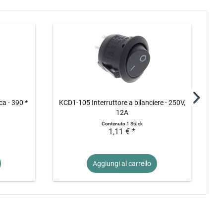
ca - 390 *
KCD1-105 Interruttore a bilanciere - 250V,
S
12A
Contenuto
1 Stück
1,11 € *
Aggiungi al
carrello