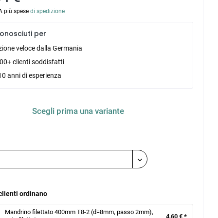
VA più spese
di spedizione
onosciuti per
zione veloce dalla Germania
0+ clienti soddisfatti
10 anni di esperienza
Scegli prima una variante
:
clienti ordinano
Mandrino filettato 400mm T8-2 (d=8mm, passo 2mm),
4,60 € *