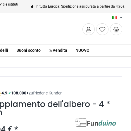
ti e istituti
In tutta Europa: Spedizione assicurata a partire da 4,90€
IT
delli
Buoni sconto
% Vendita
NUOVO
4.9
|
108.000+
zufriedene Kunden
✔
piamento dell'albero - 4 *
m
4 € *