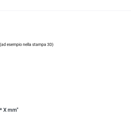
o (ad esempio nella stampa 3D)
 * X mm"