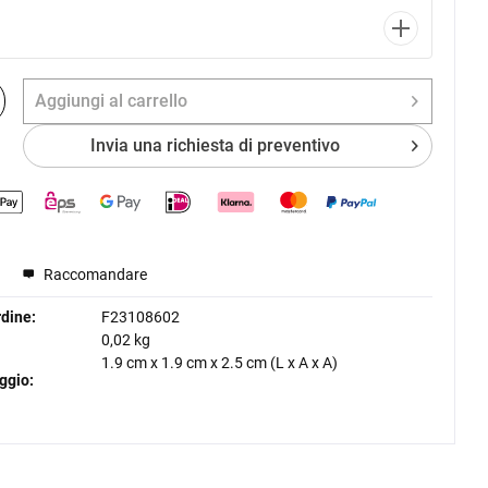
Aggiungi al
carrello
Invia una richiesta di preventivo
Raccomandare
dine:
F23108602
0,02 kg
1.9 cm
x
1.9 cm
x
2.5 cm
(L x A x A)
ggio: