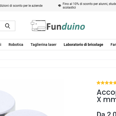
Fino al 10% di sconto per alunni, studen
izioni di sconto per le aziende
scolastici
i
Robotica
Taglierina laser
Laboratorio di bricolage
Far
Accop
X m
Da 2,0