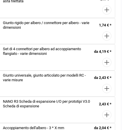
asta filettata
Giunto rigido per albero / connettore per albero - varie
1,74 € *
dimensioni
Set di 4 connettori per albero ad accoppiamento
da 4,19 € *
flangiato - varie dimensioni
Giunto universale, giunto articolato per modelli RC -
da 2,43 € *
varie misure
NANO R3 Scheda di espansione I/O per prototipi V3.0
2,43 € *
Scheda di espansione
Accoppiamento dell'albero - 3 * X mm
da 2,04 € *