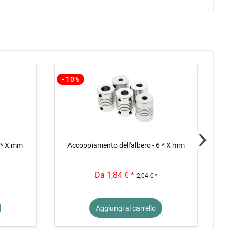
- 10%
3 * X mm
Accoppiamento dell'albero - 6 * X mm
Da 1,84 € *
2,04 € *
Aggiungi al
carrello