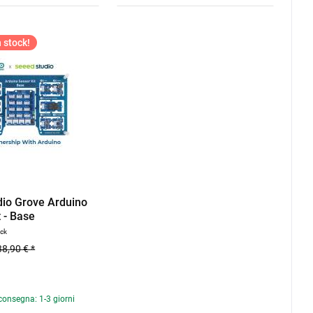
 stock!
io Grove Arduino
 - Base
ück
38,90 € *
consegna: 1-3 giorni