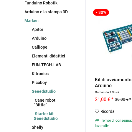
Funduino Robotik
Arduino e la stampa 3D
- 30%
Marken
Apitor
Arduino
Calliope
Elementi didattici
FUN-TECH-LAB
Kitronics
Kit di avviamento
Picoboy
Arduino
Seeedstudio
Contenuto
1 Stück
21,00 € *
30,00 € *
Cane robot
"Bittle"
Ricorda
Starter kit
Seeedstudio
Tempi di consegna: 
lavorativi
Shelly