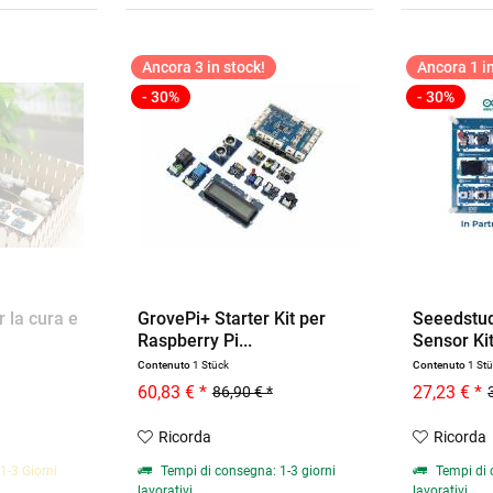
Ancora 3 in stock!
Ancora 1 in
- 30%
- 30%
r la cura e
GrovePi+ Starter Kit per
Seeedstud
Raspberry Pi...
Sensor Kit
Contenuto
1 Stück
Contenuto
1 St
60,83 € *
27,23 € *
86,90 € *
Ricorda
Ricorda
1-3 Giorni
Tempi di consegna: 1-3 giorni
Tempi di 
lavorativi
lavorativi