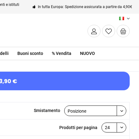
ti e istituti
In tutta Europa: Spedizione assicurata a partire da 4,90€
IT
delli
Buoni sconto
% Vendita
NUOVO
3,90 €
Smistamento
Prodotti per pagina