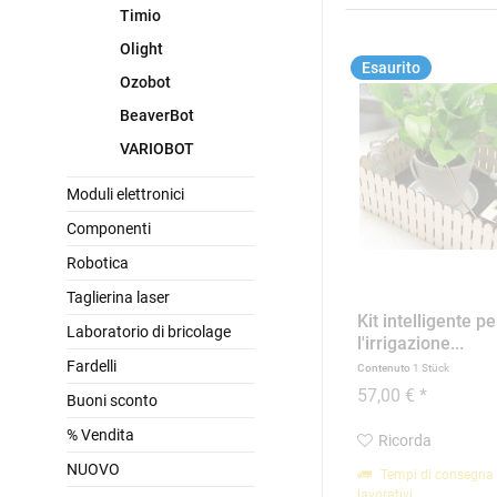
Timio
Olight
Esaurito
Ozobot
BeaverBot
VARIOBOT
Moduli elettronici
Componenti
Robotica
Taglierina laser
Kit intelligente pe
Laboratorio di bricolage
l'irrigazione...
Fardelli
Contenuto
1 Stück
57,00 € *
Buoni sconto
% Vendita
Ricorda
NUOVO
Tempi di consegna 
lavorativi