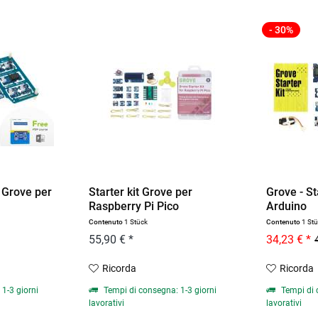
- 30%
 Grove per
Starter kit Grove per
Grove - St
Raspberry Pi Pico
Arduino
Contenuto
1 Stück
Contenuto
1 St
55,90 € *
34,23 € *
Ricorda
Ricorda
1-3 giorni
Tempi di consegna: 1-3 giorni
Tempi di 
lavorativi
lavorativi