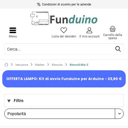
Condizioni di sconto per le aziende
Carrello della
Menu
Lista dei desideri
Il mio account
spesa
Istruzione
Marken
Kitronics
Kitronik Mai-Z
OFFERTA LAMPO: Kit di avvio Funduino per Arduino - 23,90 €
Filtro