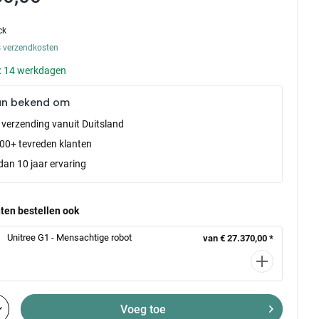
ck
s verzendkosten
d: 14 werkdagen
an bekend om
e verzending vanuit Duitsland
00+ tevreden klanten
dan 10 jaar ervaring
ten bestellen ook
Unitree G1 - Mensachtige robot
van € 27.370,00 *
Voeg toe