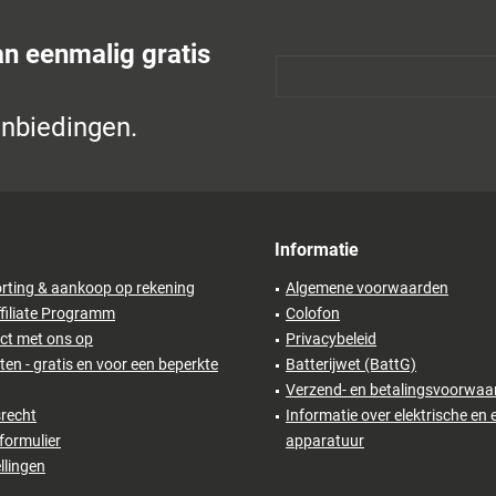
an eenmalig gratis
anbiedingen.
Informatie
rting & aankoop op rekening
Algemene voorwaarden
filiate Programm
Colofon
ct met ons op
Privacybeleid
en - gratis en voor een beperkte
Batterijwet (BattG)
Verzend- en betalingsvoorwaa
recht
Informatie over elektrische en 
formulier
apparatuur
llingen