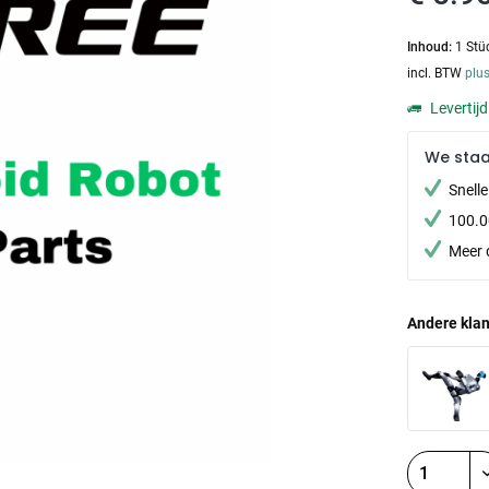
Inhoud:
1 Stü
incl. BTW
plu
Levertij
We sta
Snell
100.0
Meer 
Andere klan