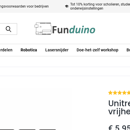
Tot 10% korting voor scholieren, stud
ingsvoorwaarden voor bedrijven
onderwijsinstellingen
rdelen
Robotica
Lasersnijder
Doe-het-zelf workshop
B
Unitr
vrijh
€ 5.9