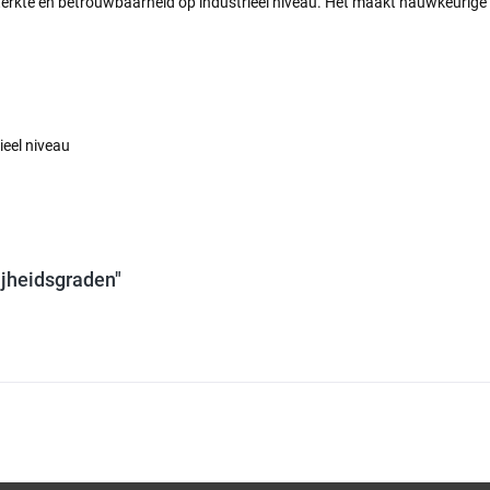
sterkte en betrouwbaarheid op industrieel niveau. Het maakt nauwkeurige 
ieel niveau
rijheidsgraden"