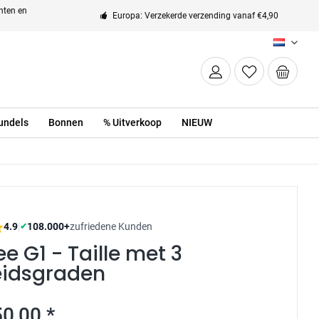
enten en
Europa: Verzekerde verzending vanaf €4,90
NL
undels
Bonnen
% Uitverkoop
NIEUW
4.9
|
108.000+
zufriedene Kunden
✔
ee G1 - Taille met 3
eidsgraden
50,00 *