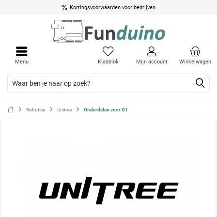
Kortingsvoorwaarden voor bedrijven
Menu
Menu
sluite
sluite
Menu
Kladblok
Mijn account
Winkelwagen
Robotica
Unitree
Onderdelen voor G1