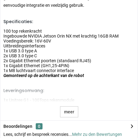
eenvoudige integratie en veelzijdig gebruik.
Specificaties:
100 top rekenkracht
Ingebouwde NVIDIA Jetson Orin NX met krachtig 16GB RAM
Voedingsbereik: 16V-60V
Uitbreidingsinterfaces
1x USB 3.0 type A
2x USB 3.0 type C
2x Gigabit Ethernet poorten (standaard RJ45)
1x Gigabit Ethernet (GH1,25-4PIN)
1x M8 luchtvaart connector interface
Gemonteerd op de achterkant van de robot
Leveringsomvang:
1x Unitree G1 - 100Tops rekenmodule
meer
Beoordelingen
0
Lees, schrijf en bespreek recensies...
Mehr zu den Bewertungen