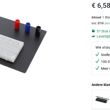
€ 6,58
Inhoud:
1 Stü
incl. BTW
plu
57 Stuk 
Levertij
We sta
Snell
100.0
Meer 
Andere klan