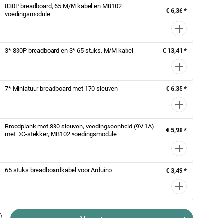
830P breadboard, 65 M/M kabel en MB102
€ 6,36 *
voedingsmodule
3* 830P breadboard en 3* 65 stuks. M/M kabel
€ 13,41 *
7* Miniatuur breadboard met 170 sleuven
€ 6,35 *
Broodplank met 830 sleuven, voedingseenheid (9V 1A)
€ 5,98 *
met DC-stekker, MB102 voedingsmodule
65 stuks breadboardkabel voor Arduino
€ 3,49 *