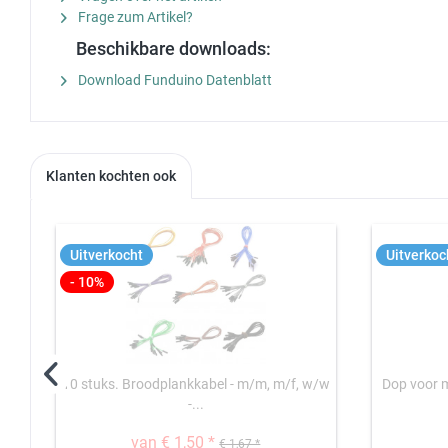
Frage zum Artikel?
Beschikbare downloads:
Download Funduino Datenblatt
Klanten kochten ook
Uitverkocht
Uitverkoc
- 10%
10 stuks. Broodplankkabel - m/m, m/f, w/w
Dop voor 
-...
van € 1,50 *
€ 1,67 *