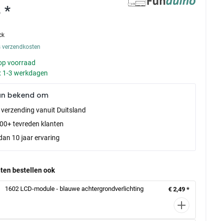
 *
ck
s verzendkosten
op voorraad
d: 1-3 werkdagen
an bekend om
e verzending vanuit Duitsland
00+ tevreden klanten
dan 10 jaar ervaring
ten bestellen ook
1602 LCD-module - blauwe achtergrondverlichting
€ 2,49 *