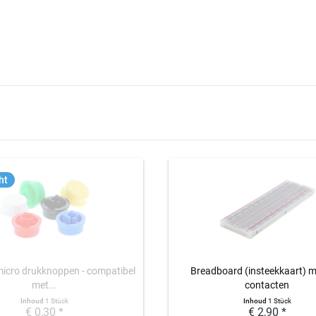
ht
micro drukknoppen - compatibel
Breadboard (insteekkaart) 
met...
contacten
Inhoud
1 Stück
Inhoud
1 Stück
€ 0,30 *
€ 2,90 *