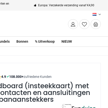
enten en
Europa: Verzekerde verzending vanaf €4,90
NL
undels
Bonnen
% Uitverkoop
NIEUW
4.9
|
108.000+
zufriedene Kunden
✔
dboard (insteekkaart) met
ontacten en aansluitingen
 banaanstekkers