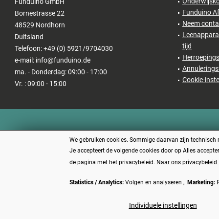
Onderwijsko
Funduino GmbH
Funduino Af
Bornestrasse 22
Neem conta
48529 Nordhorn
Leenapparat
Duitsland
tijd
Telefoon: +49 (0) 5921/9704030
Herroepings
e-mail: info@funduino.de
Annulerings
ma. - Donderdag: 09:00 - 17:00
Cookie-inste
Vr. : 09:00 - 15:00
We gebruiken cookies. Sommige daarvan zijn technisch no
Je accepteert de volgende cookies door op Alles accepter
de pagina met het privacybeleid.
Naar ons privacybeleid
Statistics / Analytics:
Volgen en analyseren ,
Marketing:
R
* Alle prijz
Individuele instellingen