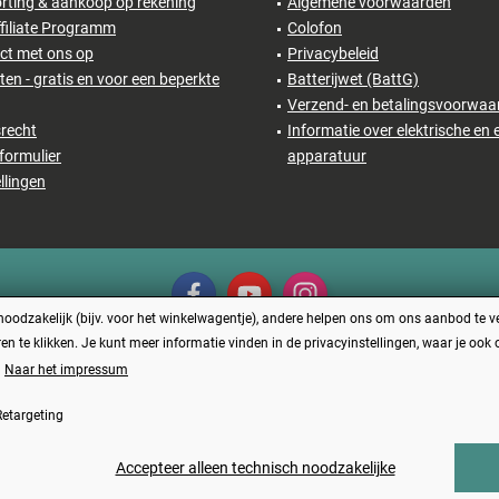
rting & aankoop op rekening
Algemene voorwaarden
filiate Programm
Colofon
ct met ons op
Privacybeleid
en - gratis en voor een beperkte
Batterijwet (BattG)
Verzend- en betalingsvoorwaa
recht
Informatie over elektrische en 
formulier
apparatuur
llingen
odzakelijk (bijv. voor het winkelwagentje), andere helpen ons om ons aanbod te ver
en te klikken. Je kunt meer informatie vinden in de privacyinstellingen, waar je ook
Naar het impressum
Vertrag widerrufen
etargeting
en zijn inclusief BTW plus
verzendkosten
en eventueel rembourskosten, tenzij anders
Made with ❤️ by Funduino | © 2014 - 2026
Accepteer alleen technisch noodzakelijke