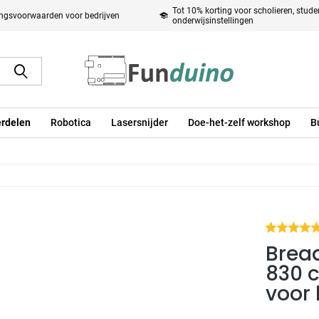
Tot 10% korting voor scholieren, stud
ingsvoorwaarden voor bedrijven
onderwijsinstellingen
rdelen
Robotica
Lasersnijder
Doe-het-zelf workshop
B
Brea
830 c
voor