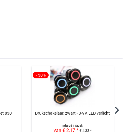
- 50%
met 830
Drukschakelaar, zwart - 3-9V, LED verlicht
J
Inhoud
1 Stück
van € 2,17 *
€ 4,33 *