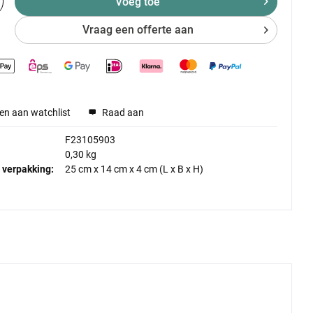
Voeg toe
Vraag een offerte aan
en aan watchlist
Raad aan
F23105903
0,30 kg
 verpakking:
25 cm
x
14 cm
x
4 cm
(L x B x H)