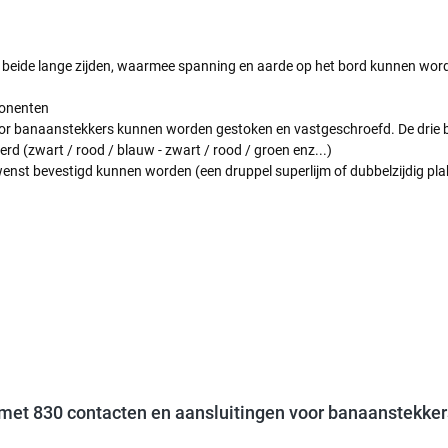
 beide lange zijden, waarmee spanning en aarde op het bord kunnen wor
ponenten
oor banaanstekkers kunnen worden gestoken en vastgeschroefd. De drie b
d (zwart / rood / blauw - zwart / rood / groen enz...)
wenst bevestigd kunnen worden (een druppel superlijm of dubbelzijdig pla
 met 830 contacten en aansluitingen voor banaanstekker