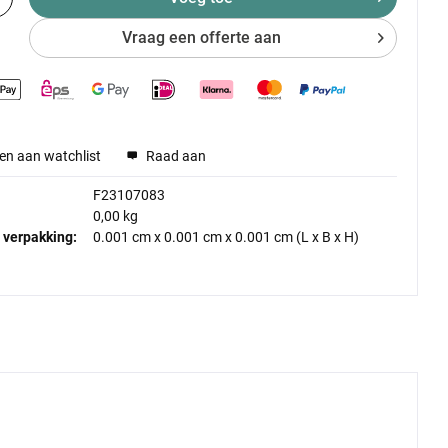
Vraag een offerte aan
en aan watchlist
Raad aan
F23107083
0,00 kg
 verpakking:
0.001 cm
x
0.001 cm
x
0.001 cm
(L x B x H)