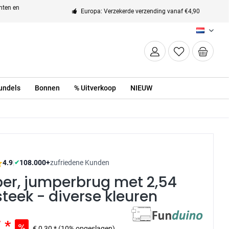
enten en
Europa: Verzekerde verzending vanaf €4,90
NL
undels
Bonnen
% Uitverkoop
NIEUW
4.9
|
108.000+
zufriedene Kunden
✔
er, jumperbrug met 2,54
eek - diverse kleuren
 *
€ 0,30 *
(10% opgeslagen)