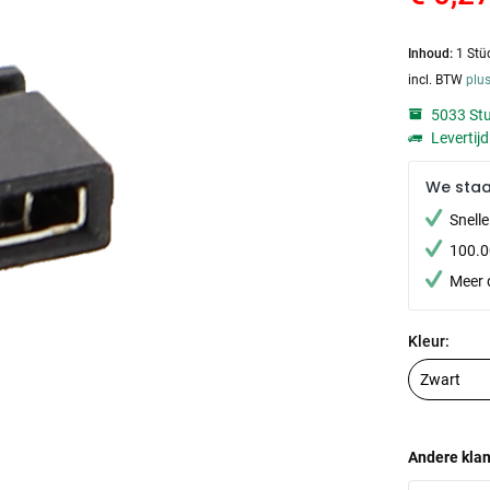
Inhoud:
1 Stü
incl. BTW
plu
5033 Stu
Levertij
We sta
Snell
100.0
Meer 
Kleur:
Andere klan