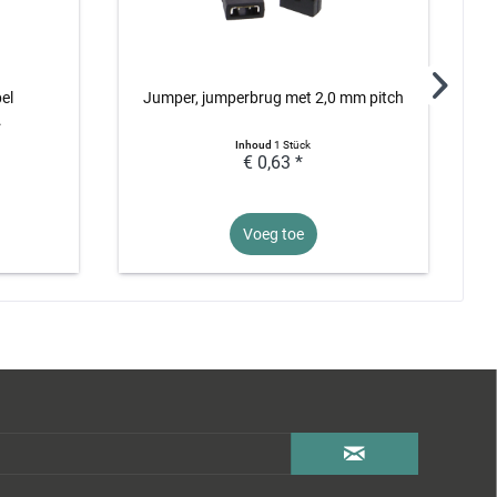
el
Jumper, jumperbrug met 2,0 mm pitch
.
Inhoud
1 Stück
€ 0,63 *
Voeg toe