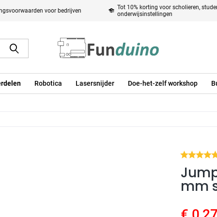
Tot 10% korting voor scholieren, stud
ingsvoorwaarden voor bedrijven
onderwijsinstellingen
rdelen
Robotica
Lasersnijder
Doe-het-zelf workshop
B
Jump
mm st
€ 0,27