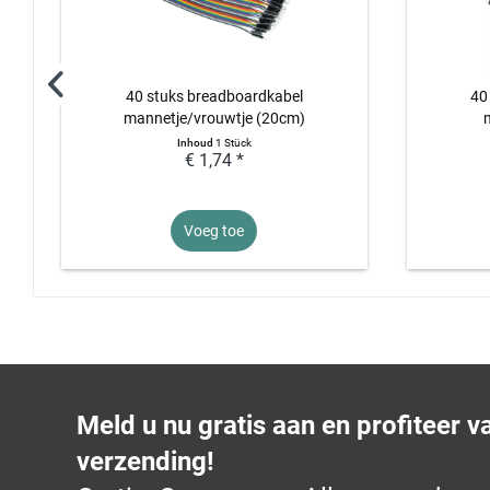
40 stuks breadboardkabel
40
mannetje/vrouwtje (20cm)
m
Inhoud
1 Stück
€ 1,74 *
Voeg toe
Meld u nu gratis aan en profiteer v
verzending!