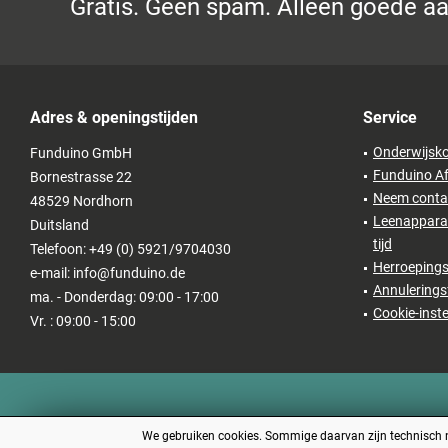
Gratis. Geen spam. Alleen goede a
Adres & openingstijden
Service
Onderwijsko
Funduino GmbH
Funduino Af
Bornestrasse 22
Neem conta
48529 Nordhorn
Leenapparat
Duitsland
tijd
Telefoon: +49 (0) 5921/9704030
Herroepings
e-mail: info@funduino.de
Annulerings
ma. - Donderdag: 09:00 - 17:00
Cookie-inste
Vr. : 09:00 - 15:00
We gebruiken cookies. Sommige daarvan zijn technisch no