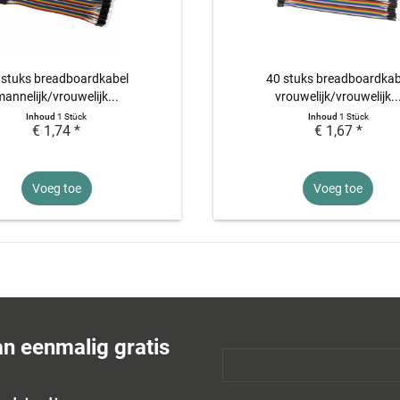
 stuks breadboardkabel
40 stuks breadboardkab
annelijk/vrouwelijk...
vrouwelijk/vrouwelijk..
Inhoud
1 Stück
Inhoud
1 Stück
€ 1,74 *
€ 1,67 *
Voeg toe
Voeg toe
an eenmalig gratis