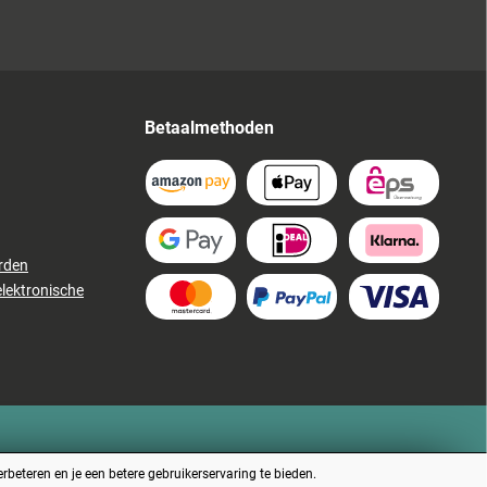
Betaalmethoden
rden
elektronische
beteren en je een betere gebruikerservaring te bieden.