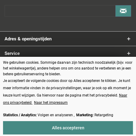
Adres & openingstijden
Service
We gebruiken cookies. Sommige daarvan zijn technisch noodzakelijk (bijv. voor
Informatie
het winkelwagentje), andere helpen ons om ons aanbod te verbeteren en je een
betere gebruikerservaring te bieden.
Je accepteert de volgende cookies door op Alles accepteren te klikken. Je kunt
Betaalmethoden
meer informatie vinden in de privacyinstellingen, waar je ook op elk moment je
keuze kunt wijzigen. Ga hiervoor naar de pagina met het privacybeleid.
Naar
ons privacybeleid
Naar het impressum
Statistics / Analytics:
Volgen en analyseren ,
Marketing:
Retargeting
Vertrag widerrufen
Alles accepteren