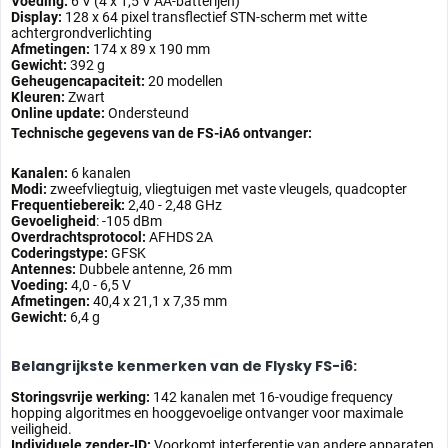
Voeding:
6 V (4 x 1,5 V AA-batterijen)
Display:
128 x 64 pixel transflectief STN-scherm met witte
achtergrondverlichting
Afmetingen:
174 x 89 x 190 mm
Gewicht:
392 g
Geheugencapaciteit:
20 modellen
Kleuren:
Zwart
Online update:
Ondersteund
Technische gegevens van de FS-iA6 ontvanger:
Kanalen:
6 kanalen
Modi:
zweefvliegtuig, vliegtuigen met vaste vleugels, quadcopter
Frequentiebereik:
2,40 - 2,48 GHz
Gevoeligheid
: -105 dBm
Overdrachtsprotocol:
AFHDS 2A
Coderingstype:
GFSK
Antennes:
Dubbele antenne, 26 mm
Voeding:
4,0 - 6,5 V
Afmetingen:
40,4 x 21,1 x 7,35 mm
Gewicht:
6,4 g
Belangrijkste kenmerken van de Flysky FS-i6:
Storingsvrije werking:
142 kanalen met 16-voudige frequency
hopping algoritmes en hooggevoelige ontvanger voor maximale
veiligheid.
Individuele zender-ID:
Voorkomt interferentie van andere apparaten