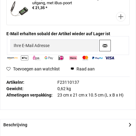
uitgang, met iBus-poort
€ 21,35 *
E-Mail erhalten sobald der Artikel wieder auf Lager ist
Toevoegen aan watchlist
Raad aan
Artikelnr:
F23110137
Gewicht:
0,62 kg
Afmetingen verpakking:
23 cm
x
21 cm
x
10.5 cm
(L x B x H)
Beschrijving