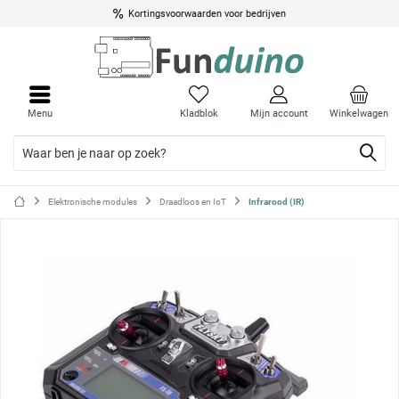
Kortingsvoorwaarden voor bedrijven
Menu
Menu
sluite
sluite
Menu
Kladblok
Mijn account
Winkelwagen
Elektronische modules
Draadloos en IoT
Infrarood (IR)