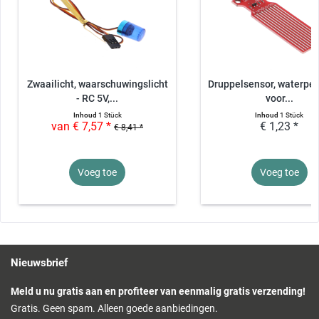
Zwaailicht, waarschuwingslicht
Druppelsensor, waterpei
- RC 5V,...
voor...
Inhoud
1 Stück
Inhoud
1 Stück
van € 7,57 *
€ 1,23 *
€ 8,41 *
Voeg toe
Voeg toe
Nieuwsbrief
Meld u nu gratis aan en profiteer van eenmalig gratis verzending!
Gratis. Geen spam. Alleen goede aanbiedingen.