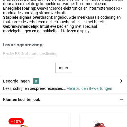
door alleen met de gekoppelde ontvanger te communiceren.
Energiebesparing:
Geavanceerde elektronica en intermitterende RF-
modulatie voor laag stroomverbruik.
Stabiele signaaloverdracht:
Ingebouwde meerkanaals codering en
foutcorrectie verbeteren de betrouwbaarheid en het bereik.
Gebruiksvriendelijk
: Intuïtieve bediening met speciaal
modelgeheugen en gemakkelijk af te lezen display.
Leveringsomvang:
Flysky FS-i6 afstandsbediening
FS-iA6 ontvanger
Gebruiksaanwijzing
meer
Beoordelingen
0
Lees, schrijf en bespreek recensies...
Mehr zu den Bewertungen
Klanten kochten ook
- 10%