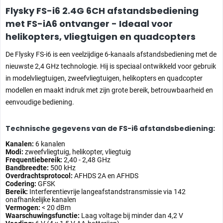
Flysky FS-i6 2.4G 6CH afstandsbediening
met FS-iA6 ontvanger - Ideaal voor
helikopters, vliegtuigen en quadcopters
De Flysky FS-i6 is een veelzijdige 6-kanaals afstandsbediening met de
nieuwste 2,4 GHz technologie. Hij is speciaal ontwikkeld voor gebruik
in modelvliegtuigen, zweefvliegtuigen, helikopters en quadcopter
modellen en maakt indruk met zijn grote bereik, betrouwbaarheid en
eenvoudige bediening.
Technische gegevens van de FS-i6 afstandsbediening:
Kanalen:
6 kanalen
Modi:
zweefvliegtuig, helikopter, vliegtuig
Frequentiebereik:
2,40 - 2,48 GHz
Bandbreedte:
500 kHz
Overdrachtsprotocol:
AFHDS 2A en AFHDS
Codering:
GFSK
Bereik:
Interferentievrije langeafstandstransmissie via 142
onafhankelijke kanalen
Vermogen:
< 20 dBm
Waarschuwingsfunctie:
Laag voltage bij minder dan 4,2 V