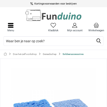
Kortingsvoorwaarden voor bedrijven
Menu
Menu
sluite
sluite
Menu
Kladblok
Mijn account
Winkelwagen
Doe-het-zelf workshop
Gereedschap
Soldeeraccessoires