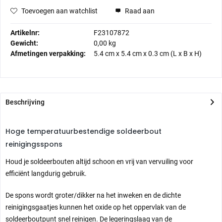
Toevoegen aan watchlist
Raad aan
Artikelnr:
F23107872
Gewicht:
0,00 kg
Afmetingen verpakking:
5.4 cm
x
5.4 cm
x
0.3 cm
(L x B x H)
Beschrijving
Hoge temperatuurbestendige soldeerbout
reinigingsspons
Houd je soldeerbouten altijd schoon en vrij van vervuiling voor
efficiënt langdurig gebruik.
De spons wordt groter/dikker na het inweken en de dichte
reinigingsgaatjes kunnen het oxide op het oppervlak van de
soldeerboutpunt snel reinigen. De legeringslaag van de