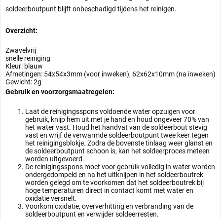
soldeerboutpunt blijft onbeschadigd tijdens het reinigen.
Overzicht:
Zwavelvrij
snelle reiniging
Kleur: blauw
Afmetingen: 54x54x3mm (voor inweken), 62x62x10mm (na inweken)
Gewicht: 2g
Gebruik en voorzorgsmaatregelen:
Laat de reinigingsspons voldoende water opzuigen voor
gebruik, knijp hem uit met je hand en houd ongeveer 70% van
het water vast. Houd het handvat van de soldeerbout stevig
vast en wrijf de verwarmde soldeerboutpunt twee keer tegen
het reinigingsblokje. Zodra de bovenste tinlaag weer glanst en
de soldeerboutpunt schoon is, kan het soldeerproces meteen
worden uitgevoerd.
De reinigingsspons moet voor gebruik volledig in water worden
ondergedompeld en na het uitknijpen in het soldeerboutrek
worden gelegd om te voorkomen dat het soldeerboutrek bij
hoge temperaturen direct in contact komt met water en
oxidatie versnelt.
Voorkom oxidatie, oververhitting en verbranding van de
soldeerboutpunt en verwijder soldeerresten.