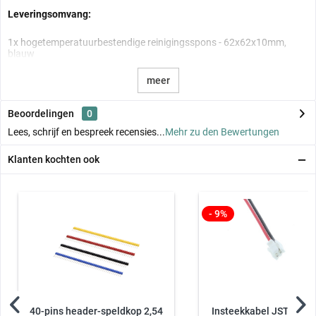
Leveringsomvang:
1x hogetemperatuurbestendige reinigingsspons - 62x62x10mm,
blauw
meer
Beoordelingen
0
Lees, schrijf en bespreek recensies...
Mehr zu den Bewertungen
Klanten kochten ook
- 9%
40-pins header-speldkop 2,54
Insteekkabel JST GH1