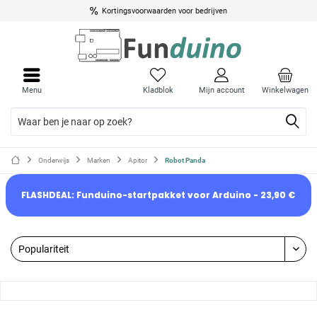
Kortingsvoorwaarden voor bedrijven
Menu
Kladblok
Mijn account
Winkelwagen
Onderwijs
Marken
Apitor
Robot Panda
FLASHDEAL: Funduino-startpakket voor Arduino - 23,90 €