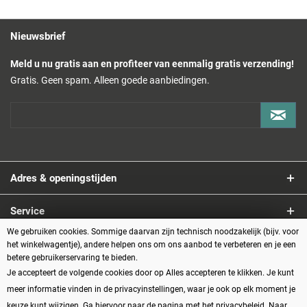
Nieuwsbrief
Meld u nu gratis aan en profiteer van eenmalig gratis verzending!
Gratis. Geen spam. Alleen goede aanbiedingen.
Adres & openingstijden
Service
We gebruiken cookies. Sommige daarvan zijn technisch noodzakelijk (bijv. voor
Informatie
het winkelwagentje), andere helpen ons om ons aanbod te verbeteren en je een
betere gebruikerservaring te bieden.
Je accepteert de volgende cookies door op Alles accepteren te klikken. Je kunt
Betaalmethoden
meer informatie vinden in de privacyinstellingen, waar je ook op elk moment je
keuze kunt wijzigen. Ga hiervoor naar de pagina met het privacybeleid.
Naar