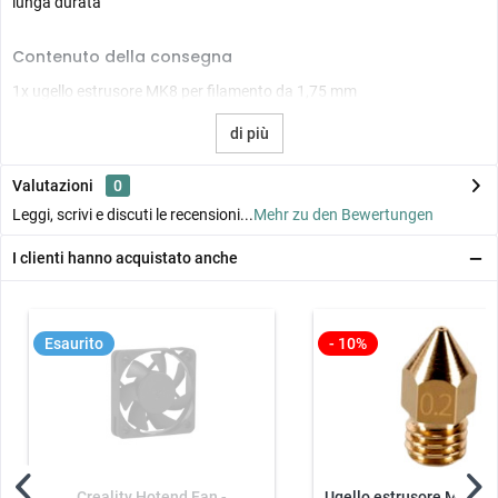
lunga durata
Contenuto della consegna
1x ugello estrusore MK8 per filamento da 1,75 mm
di più
Valutazioni
0
Leggi, scrivi e discuti le recensioni...
Mehr zu den Bewertungen
I clienti hanno acquistato anche
Esaurito
- 10%
Creality Hotend Fan -
Ugello estrusore MK8 M6