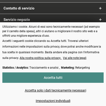
Contatto di servizio
Servizio negozio
Utilizziamo i cookie. Alcuni di essi sono tecnicamente necessari (ad esempio
Informazioni
per il carrello della spesa), altri ci aiutano a migliorare il nostro sito web e a
offrirti una migliore esperienza d'uso.
Accetti i seguenti cookie cliccando su Accetta tutti. Troverai ulteriori
Metodi di pagamento
informazioni nelle impostazioni sulla privacy, dove potrai anche modificare la
tua scelta in qualsiasi momento. Basta andare alla pagina con l'informativa
sulla privacy.
Alla nostra politica sulla privacy.
Vai alle note legali
Statistics / Analytics:
Tracciamento e analisi ,
Marketing:
Retargeting
Vertrag widerrufen
Accetta tutti
* Tutti i prezzi incl. IVA più
Spese di spedizione
e spese di contrassegno, se
non diversamente indicato
Accetta solo i dati tecnicamente necessari
Made with ❤️ by Funduino | © 2014 - 2026
Impostazioni individuali