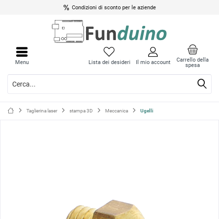
Condizioni di sconto per le aziende
Chiud
Chiud
il
il
Carrello della
Menu
Lista dei desideri
Il mio account
spesa
menu
menu
Taglierina laser
stampa 3D
Meccanica
Ugelli