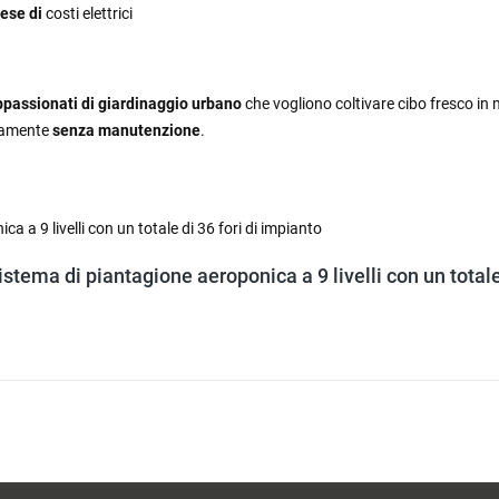
mese di
costi elettrici
ppassionati di giardinaggio urbano
che vogliono coltivare cibo fresco i
icamente
senza manutenzione
.
ca a 9 livelli con un totale di 36 fori di impianto
Sistema di piantagione aeroponica a 9 livelli con un totale