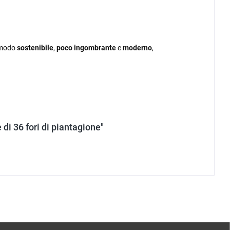
n modo
sostenibile
,
poco ingombrante
e
moderno
,
 di 36 fori di piantagione"