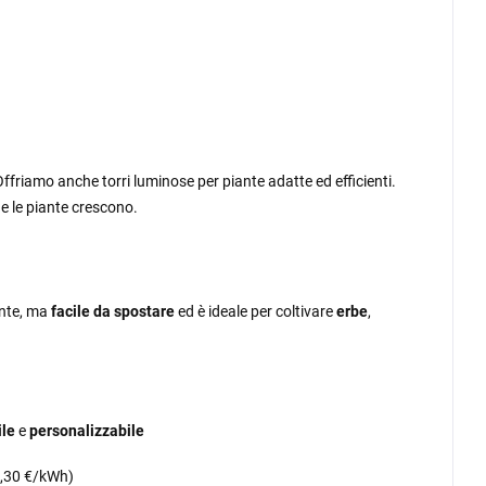
Offriamo anche torri luminose per piante adatte ed efficienti.
e le piante crescono.
tente, ma
facile da spostare
ed è ideale per coltivare
erbe
,
ile
e
personalizzabile
0,30 €/kWh)