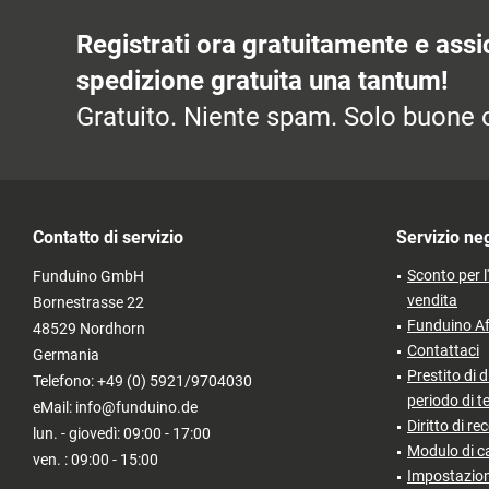
Registrati ora gratuitamente e assic
spedizione gratuita una tantum!
Gratuito. Niente spam. Solo buone o
Contatto di servizio
Servizio ne
Sconto per l
Funduino GmbH
vendita
Bornestrasse 22
Funduino Af
48529 Nordhorn
Contattaci
Germania
Prestito di d
Telefono: +49 (0) 5921/9704030
periodo di t
eMail: info@funduino.de
Diritto di re
lun. - giovedì: 09:00 - 17:00
Modulo di c
ven. : 09:00 - 15:00
Impostazion