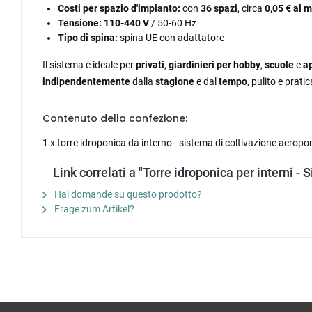
Costi per spazio d'impianto:
con
36 spazi
, circa
0,05 € al 
Tensione:
110-440 V
/ 50-60 Hz
Tipo di spina:
spina UE con adattatore
Il sistema è ideale per
privati
,
giardinieri per hobby
,
scuole
e
a
indipendentemente
dalla
stagione
e dal
tempo
, pulito e prat
Contenuto della confezione:
1 x torre idroponica da interno - sistema di coltivazione aeroponi
Link correlati a "Torre idroponica per interni - 
Hai domande su questo prodotto?
Frage zum Artikel?