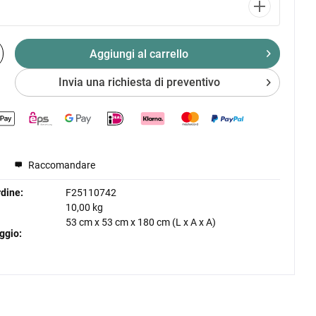
Aggiungi al
carrello
Invia una richiesta di preventivo
Raccomandare
dine:
F25110742
10,00 kg
53 cm
x
53 cm
x
180 cm
(L x A x A)
ggio: