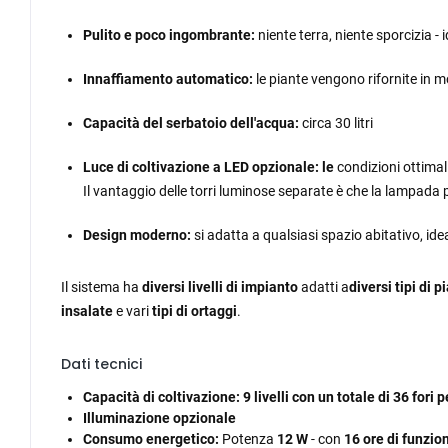
Pulito e poco ingombrante:
niente terra, niente sporcizia - 
Innaffiamento automatico:
le piante vengono rifornite in 
Capacità del serbatoio dell'acqua:
circa 30 litri
Luce di coltivazione a LED opzionale: le
condizioni ottimali
Il vantaggio delle torri luminose separate è che la lampad
Design moderno:
si adatta a qualsiasi spazio abitativo, id
Il sistema ha
diversi livelli di impianto
adatti a
diversi tipi di p
insalate
e vari
tipi di ortaggi
.
Dati tecnici
Capacità di coltivazione:
9 livelli con un totale di 36 fori 
Illuminazione opzionale
Consumo energetico:
Potenza
12 W
- con
16 ore di funzio