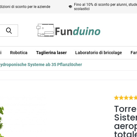
Fino al 10% di sconto per alunni, studen
izioni di sconto per le aziende
scolastici
i
Robotica
Taglierina laser
Laboratorio di bricolage
Far
ydroponische Systeme ab 35 Pflanzlöcher
Torre
Sist
aerop
total