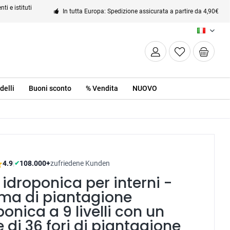
ti e istituti
In tutta Europa: Spedizione assicurata a partire da 4,90€
IT
delli
Buoni sconto
% Vendita
NUOVO
4.9
|
108.000+
zufriedene Kunden
✔
 idroponica per interni -
ema di piantagione
onica a 9 livelli con un
e di 36 fori di piantagione