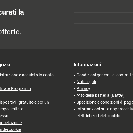
urati la
fferte.
gozio
Informazioni
'istruzione e acquisto in conto
Condizioni generali di contratt
Note legali
filiate Programm
Privacy
Atto della batteria (BattG)
ispositivi - gratuito e per un
Spedizione e condizioni di pa
empo limitato
Informazioni sulle apparecchia
cesso
elettriche ed elettroniche
ancellazione
i dei cookie