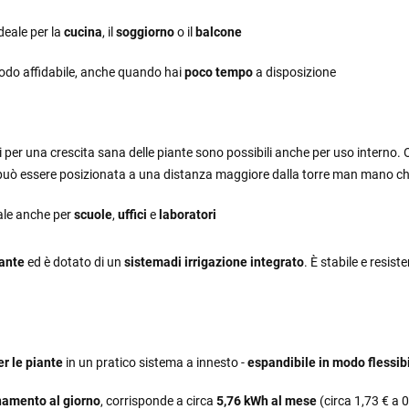
ideale per la
cucina
, il
soggiorno
o il
balcone
modo affidabile, anche quando hai
poco tempo
a disposizione
 per una crescita sana delle piante sono possibili anche per uso interno. 
a può essere posizionata a una distanza maggiore dalla torre man mano ch
eale anche per
scuole
,
uffici
e
laboratori
iante
ed è dotato di un
sistema
di irrigazione
integrato
. È stabile e resis
per le piante
in un pratico sistema a innesto -
espandibile in modo flessib
namento al giorno
, corrisponde a circa
5,76 kWh al mese
(circa 1,73 € a 