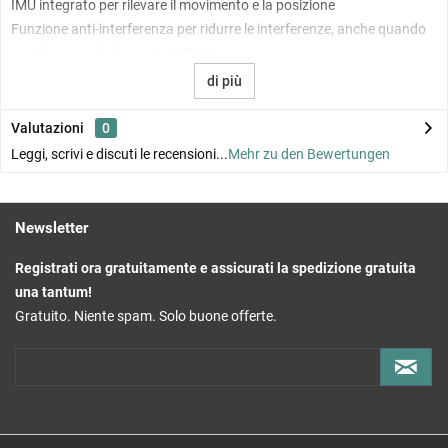
IMU integrato per rilevare il movimento e la posizione
Funzione anti-interferenza per ridurre le interferenze, anche quando
si utilizzano più dispositivi LiDAR
di più
Proprietà elettriche
Valutazioni
0
Interfaccia: Ethernet (100BASE-TX)
Leggi, scrivi e discuti le recensioni...
Mehr zu den Bewertungen
Tensione di alimentazione: da 9 a 27 V DC
Consumo di energia: circa 6,5 W
Newsletter
Proprietà meccaniche
Registrati ora gratuitamente e assicurati la spedizione gratuita
Grado di protezione: IP67
una tantum!
Dimensioni: circa 65 × 65 × 60 mm
Gratuito. Niente spam. Solo buone offerte.
Peso: circa 265 g
Condizioni operative
Temperatura di esercizio: da -20 °C a +55 °C
Tasso di falsi allarmi: molto basso