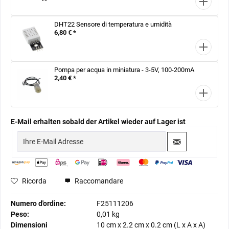
DHT22 Sensore di temperatura e umidità
6,80 € *
Pompa per acqua in miniatura - 3-5V, 100-200mA
2,40 € *
E-Mail erhalten sobald der Artikel wieder auf Lager ist
Ricorda
Raccomandare
Numero d'ordine:
F25111206
Peso:
0,01 kg
Dimensioni
10 cm
x
2.2 cm
x
0.2 cm
(L x A x A)