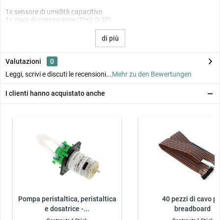
1x sensore di umidità capacitivo
1x cavo di connessione (PH2.0-3P)
di più
Valutazioni
0
Leggi, scrivi e discuti le recensioni...
Mehr zu den Bewertungen
I clienti hanno acquistato anche
Pompa peristaltica, peristaltica
40 pezzi di cavo p
e dosatrice -...
breadboard
maschio/maschio.