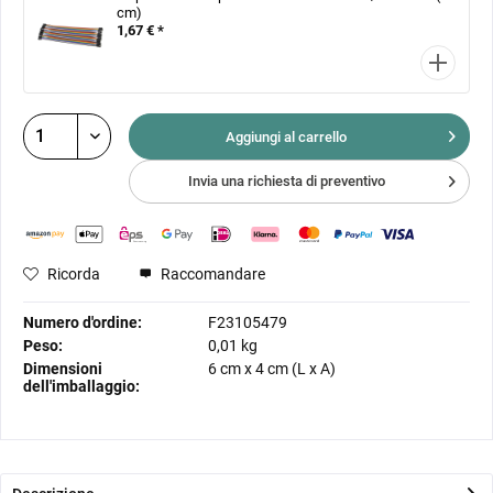
cm)
1,67 € *
Aggiungi al
carrello
Invia una richiesta di preventivo
Ricorda
Raccomandare
Numero d'ordine:
F23105479
Peso:
0,01 kg
Dimensioni
6 cm
x
4 cm
(L x A)
dell'imballaggio: