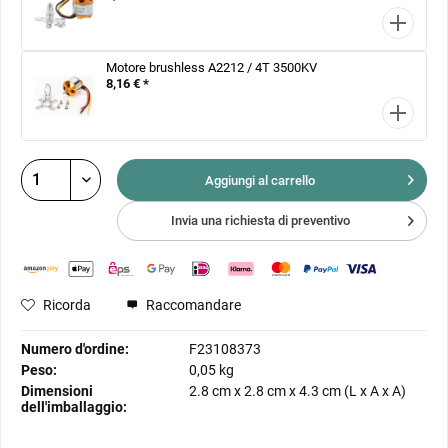
Motore brushless A2212 / 4T 3500KV
8,16 € *
Aggiungi al
carrello
Invia una richiesta di preventivo
Ricorda
Raccomandare
Numero d'ordine:
F23108373
Peso:
0,05 kg
Dimensioni
2.8 cm
x
2.8 cm
x
4.3 cm
(L x A x A)
dell'imballaggio: