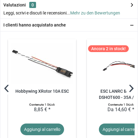
Valutazioni
0
Leggi, scrivi e discuti le recensioni...
Mehr zu den Bewertungen
I clienti hanno acquistato anche
Ancora 2 in stock!
Hobbywing XRotor 10A ESC
ESC LANRC BLHeli
DSHOT600 - 35A / 
Contenuto
1 Stück
Contenuto
1 Stück
8,85 € *
Da 14,60 € *
Aggiungi al
carrello
Aggiungi al
carrell