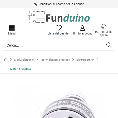
Condizioni di sconto per le aziende
Chiud
Chiud
il
il
Carrello della
Menu
Lista dei desideri
Il mio account
spesa
menu
menu
Moduli elettronici
Motori elettrici e accessori
Elektromotoren
Motori brushless