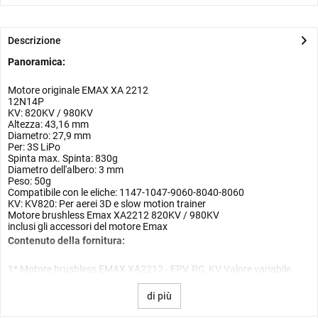
Descrizione
Panoramica:
Motore originale EMAX XA 2212
12N14P
KV: 820KV / 980KV
Altezza: 43,16 mm
Diametro: 27,9 mm
Per: 3S LiPo
Spinta max. Spinta: 830g
Diametro dell'albero: 3 mm
Peso: 50g
Compatibile con le eliche: 1147-1047-9060-8040-8060
KV: KV820: Per aerei 3D e slow motion trainer
Motore brushless Emax XA2212 820KV / 980KV
inclusi gli accessori del motore Emax
Contenuto della fornitura:
1* Motore brushless EMAX XA2212 - FPV, RC, KV Valore variabile
di più