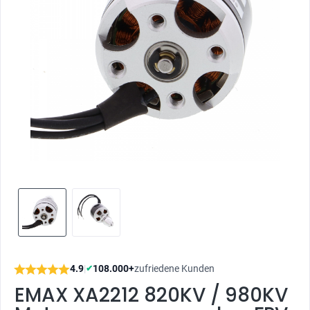
4.9
|
108.000+
zufriedene Kunden
✔
EMAX XA2212 820KV / 980KV