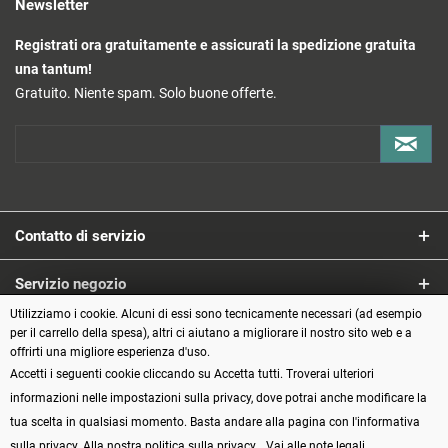
Newsletter
Registrati ora gratuitamente e assicurati la spedizione gratuita
una tantum!
Gratuito. Niente spam. Solo buone offerte.
Contatto di servizio
Servizio negozio
Utilizziamo i cookie. Alcuni di essi sono tecnicamente necessari (ad esempio
Informazioni
per il carrello della spesa), altri ci aiutano a migliorare il nostro sito web e a
offrirti una migliore esperienza d'uso.
Accetti i seguenti cookie cliccando su Accetta tutti. Troverai ulteriori
Metodi di pagamento
informazioni nelle impostazioni sulla privacy, dove potrai anche modificare la
tua scelta in qualsiasi momento. Basta andare alla pagina con l'informativa
sulla privacy.
Alla nostra politica sulla privacy.
Vai alle note legali