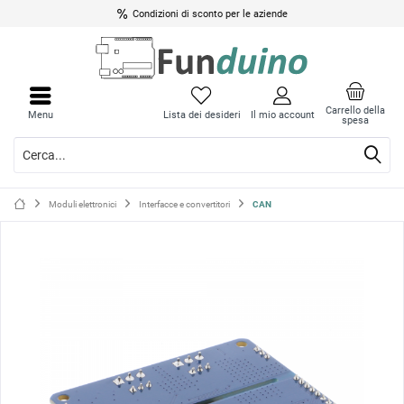
Condizioni di sconto per le aziende
Chiud
Chiud
il
il
Carrello della
Menu
Lista dei desideri
Il mio account
spesa
menu
menu
Moduli elettronici
Interfacce e convertitori
CAN