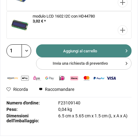
modulo LCD 1602 I2C con HD44780
3,02 € *
Aggiungi al
carrello
Invia una richiesta di preventivo
Ricorda
Raccomandare
Numero d'ordine:
F23109140
Peso:
0,04 kg
Dimensioni
6.5 cm
x
5.65 cm
x
1.5 cm
(L x A x A)
dell'imballaggio: