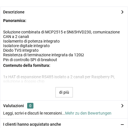
Descrizione
Panoramica:
Soluzione combinata di MCP2515 e SN65HVD230, comunicazione
CAN a 2 canali
Isolamento di potenza integrato
Isolatore digitale integrato
Diodo TVS integrato
Resistenza di terminazione integrata da 120Ω
Pin di controllo SPI di breakout
Contenuto della fornitura:
1x HAT di espansione RS485 isolato a 2 canali per Raspberry Pi,
soluzione a doppio chip
di più
Valutazioni
0
Leggi, scrivi e discuti le recensioni...
Mehr zu den Bewertungen
I clienti hanno acquistato anche