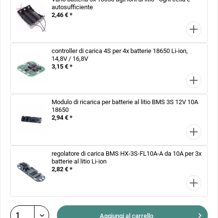
autosufficiente
2,46 € *
controller di carica 4S per 4x batterie 18650 Li-ion,
14,8V / 16,8V
3,15 € *
Modulo di ricarica per batterie al litio BMS 3S 12V 10A
18650
2,94 € *
regolatore di carica BMS HX-3S-FL10A-A da 10A per 3x
batterie al litio Li-ion
2,82 € *
Aggiungi al
carrello