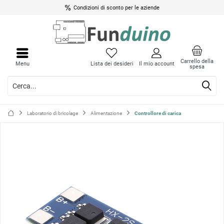
Condizioni di sconto per le aziende
Chiud
Chiud
il
il
Carrello della
Menu
Lista dei desideri
Il mio account
spesa
menu
menu
Laboratorio di bricolage
Alimentazione
Controllore di carica