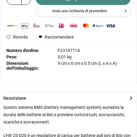
Invia una richiesta di preventivo
Ricorda
Raccomandare
Numero d'ordine:
F23107714
Peso:
0,01 kg
Dimensioni
9 cm
x
6 cm
x
0.5 cm
(L x A x A)
dell'imballaggio:
Descrizione
Questo sistema BMS (battery management system) aumenta la
durata delle batterie al litio e previene cortocircuiti, sovraccarichi,
scariche e sovracorrenti.
L'HX-2S-D20 è un regolatore di carica per batterie agli ioni di litio con