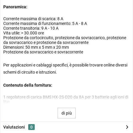
Panoramica:
Corrente massima di scarica: 8 A
Corrente massima di funzionamento: 5 A - 8 A
Corrente transitoria: 9 A - 10 A
Vita utile: > 30.000 ore
Protezione da cortocircuito, protezione da sovraccarico, protezione
da sovraccarico e protezione da sovracorrente
Dimensioni: 50 mm x 5 mm x 20 mm
Protezione da sovraccarico e sovracorrente
Per applicazioni e cablaggi specifici, è possibile trovare online diversi
schemi di circuito e istruzioni.
Contenuto della fornitura:
1 regolatore di carica BMS HX-2S-D20 da 8A per 3 batterie agli ioni di
litio
di più
Valutazioni
0