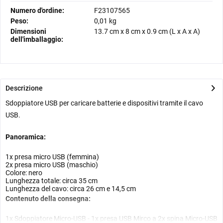
Numero d'ordine:
F23107565
Peso:
0,01 kg
Dimensioni
13.7 cm
x
8 cm
x
0.9 cm
(L x A x A)
dell'imballaggio:
Descrizione
Sdoppiatore USB per caricare batterie e dispositivi tramite il cavo
USB.
Panoramica:
1x presa micro USB (femmina)
2x presa micro USB (maschio)
Colore: nero
Lunghezza totale: circa 35 cm
Lunghezza del cavo: circa 26 cm e 14,5 cm
Contenuto della consegna:
1x Sdoppiatore Micro-USB - 1x presa USB Mirco a 2x spina Micro-USB