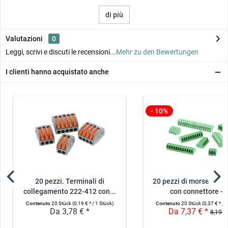
di più
Valutazioni
0
Leggi, scrivi e discuti le recensioni...
Mehr zu den Bewertungen
I clienti hanno acquistato anche
- 10%
20 pezzi. Terminali di
20 pezzi di morsettiera 
collegamento 222-412 con...
con connettore -..
Contenuto
20 Stück
(0,19 € * / 1 Stück)
Contenuto
20 Stück
(0,37 € * / 
Da 3,78 € *
Da 7,37 € *
8,19 €