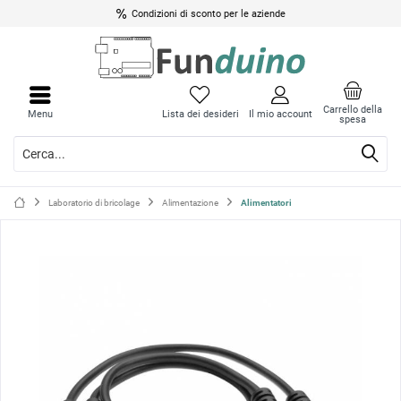
Condizioni di sconto per le aziende
Chiud
Chiud
il
il
Carrello della
Menu
Lista dei desideri
Il mio account
spesa
menu
menu
Laboratorio di bricolage
Alimentazione
Alimentatori