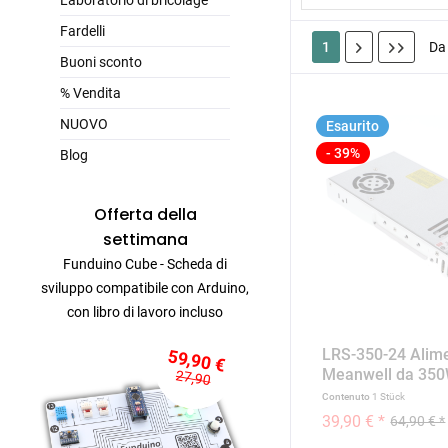
Laboratorio di bricolage
Fardelli
1
D
Buoni sconto
% Vendita
NUOVO
Esaurito
- 39%
Blog
Offerta della
settimana
Funduino Cube - Scheda di
sviluppo compatibile con Arduino,
con libro di lavoro incluso
LRS-350-24 Alim
59,90 €
Meanwell da 35
27,90
DC...
Contenuto
1 Stück
39,90 € *
64,90 € *