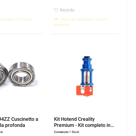
Ricorda
consegna 1-3 Giorni
Tempi di consegna 1-3 Giorni
lavorativi
694ZZ Cuscinetto a
Kit Hotend Creality
ola profonda
Premium - Kit completo in...
ück
Contenuto
1 Stück