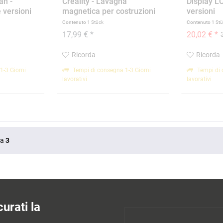
an -
Creality - Lavagna
Display LC
e versioni
magnetica per costruzioni
versioni
-...
Contenuto
1 Stück
Contenuto
1 St
17,99 € *
20,02 € *
Ricorda
Ricorda
1-3 Giorni
Tempi di consegna 1-3 Giorni
Tempi di 
lavorativi
lavorativi
Da
3
urati la