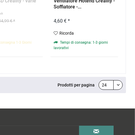
D Creality - varie
Ventilatore Hotend Creality -
Soffiatore -...
ück
4,60 € *
34,99 € *
Ricorda
consegna 1-3 Giorni
Tempi di consegna: 1-3 giorni
lavorativi
Prodotti per pagina