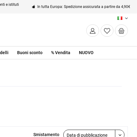
ti e istituti
In tutta Europa: Spedizione assicurata a partire da 4,90€
IT
delli
Buoni sconto
% Vendita
NUOVO
Smistamento