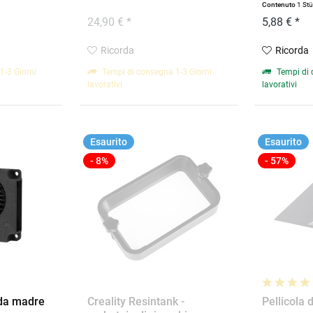
Contenuto
1 St
24,90 € *
5,88 € *
Ricorda
Ricorda
1-3 Giorni
Tempi di consegna 1-3 Giorni
Tempi di 
lavorativi
lavorativi
Esaurito
Esaurito
- 8%
- 57%
eda madre
Creality Resintank -
Pellicola