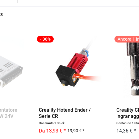
a
3
- 30%
Ancora 1 in
entatore
Creality Hotend Ender /
Creality 
0W 24V
Serie CR
ingranaggi
Contenuto
1 Stück
Contenuto
1 St
Da 13,93 € *
14,36 € *
19,90 € *