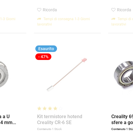
Ricorda
Ricorda
1-3 Giorni
Tempi di consegna 1-3 Giorni
Tempi di 
lavorativi
lavorativi
Esaurito
- 47%
a a U
Kit termistore hotend
Creality 
x 4 mm...
Creality CR-6 SE
sfere a g
Contenuto
1 Stück
Contenuto
1 St