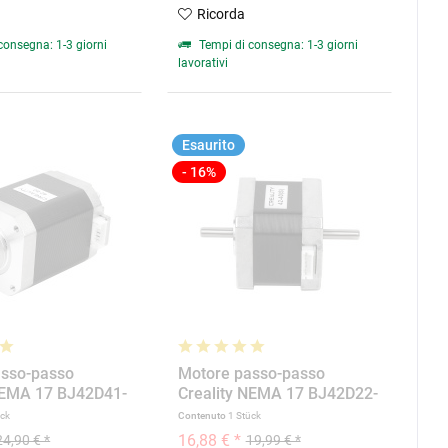
Ricorda
consegna: 1-3 giorni
Tempi di consegna: 1-3 giorni
lavorativi
Esaurito
- 16%
asso-passo
Motore passo-passo
NEMA 17 BJ42D41-
Creality NEMA 17 BJ42D22-
23W02
ück
Contenuto
1 Stück
16,88 € *
24,90 € *
19,99 € *