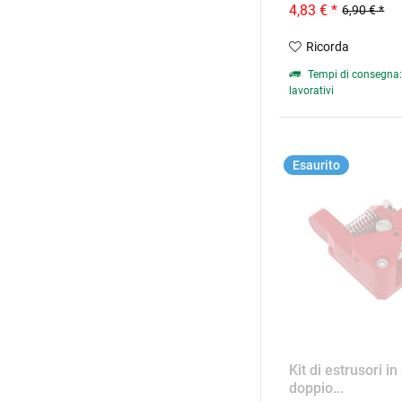
4,83 € *
6,90 € *
Ricorda
Tempi di consegna: 
lavorativi
Esaurito
Kit di estrusori i
doppio...