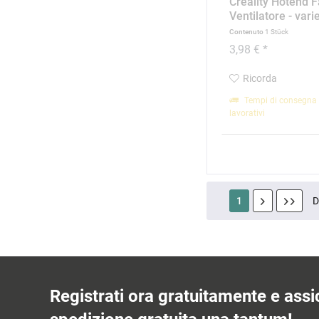
Creality Hotend F
Ventilatore - vari
Contenuto
1 Stück
3,98 € *
Ricorda
Tempi di consegna 
lavorativi
1
Registrati ora gratuitamente e assic