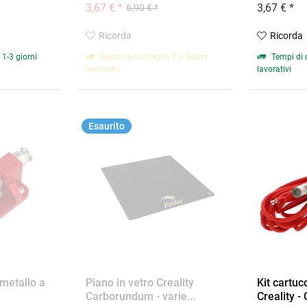
3,67 € *
3,67 € *
6,90 € *
Ricorda
Ricorda
1-3 giorni
Tempi di consegna 1-3 Giorni
Tempi di 
lavorativi
lavorativi
Esaurito
n metallo a
Piano in vetro Creality
Kit cartuc
Carborundum - varie...
Creality - 