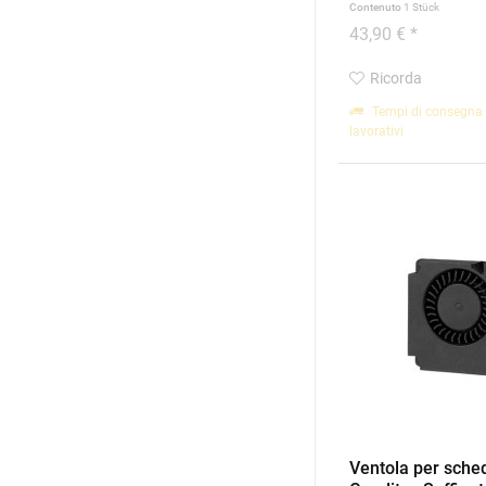
Contenuto
1 Stück
43,90 € *
Ricorda
Tempi di consegna 
lavorativi
Ventola per sch