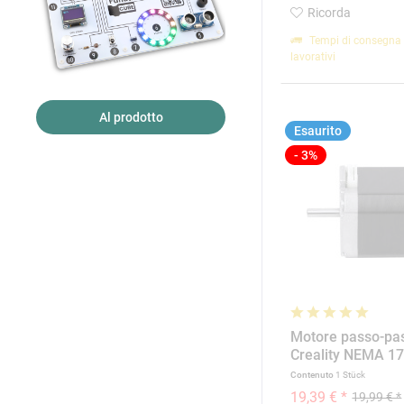
Ricorda
Tempi di consegna 
lavorativi
Al prodotto
Esaurito
- 3%
Motore passo-pa
Creality NEMA 1
16W01
Contenuto
1 Stück
19,39 € *
19,99 € *