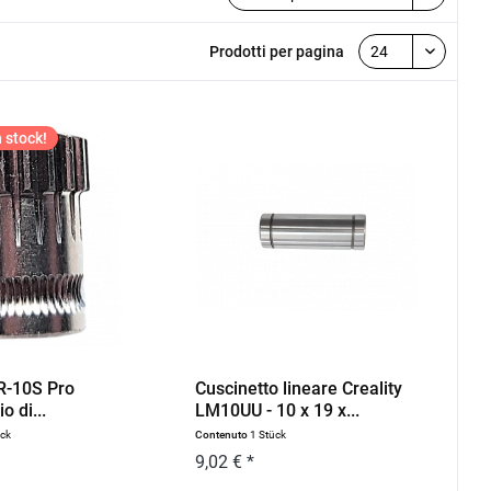
Prodotti per pagina
 stock!
CR-10S Pro
Cuscinetto lineare Creality
o di...
LM10UU - 10 x 19 x...
ück
Contenuto
1 Stück
9,02 € *