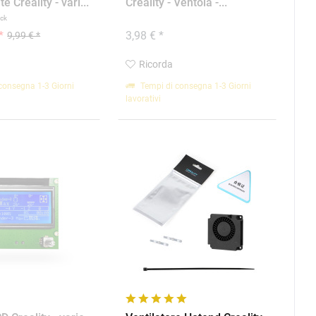
 Creality - vari...
Creality - Ventola -...
ück
*
3,98 € *
9,99 € *
Ricorda
consegna 1-3 Giorni
Tempi di consegna 1-3 Giorni
lavorativi