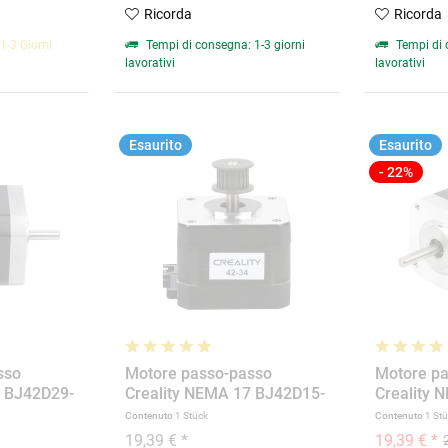
Ricorda
Ricorda
1-3 Giorni
Tempi di consegna: 1-3 giorni
Tempi di 
lavorativi
lavorativi
Esaurito
Esaurito
- 22%
sso
Motore passo-passo
Motore p
7 BJ42D29-
Creality NEMA 17 BJ42D15-
Creality 
26V50
05V01
Contenuto
1 Stück
Contenuto
1 St
19,39 € *
19,39 € *