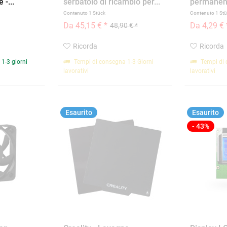
 -...
serbatoio di ricambio per...
permanente
Contenuto
1 Stück
Contenuto
1 St
Da 45,15 € *
Da 4,29 € 
48,90 € *
Ricorda
Ricorda
1-3 giorni
Tempi di consegna 1-3 Giorni
Tempi di 
lavorativi
lavorativi
Esaurito
Esaurito
- 43%