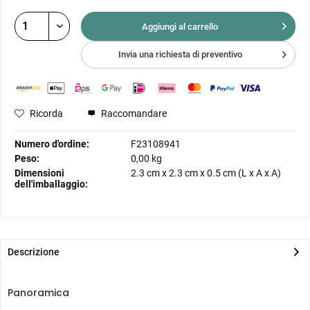
Aggiungi al
carrello
Invia una richiesta di preventivo
Ricorda
Raccomandare
Numero d'ordine:
F23108941
Peso:
0,00 kg
Dimensioni
2.3 cm
x
2.3 cm
x
0.5 cm
(L x A x A)
dell'imballaggio:
Descrizione
Panoramica