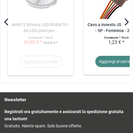
SK6812 Striscia LED RGBW 5V -
Cavo a innesto JST XH
60 LED/pixel per...
- 5P - Femmina - 2
Contenuto
1 Stück
Contenuto
1 Stück
49,90 € *
1,23 € *
92,24 € *
Aggiungi al
carrell
Aggiungi al
carrello
Newsletter
Registrati ora gratuitamente e assicurati la spedizione gratuita
una tantum!
Gratuito. Niente spam. Solo buone offerte.