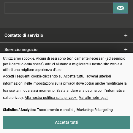
Contatto di servizio
Servizio negozio
Utilizziamo i cookie. Alcuni di essi sono tecnicamente necessari (ad esempio
Informazioni
per il carrello della spesa), altri ci aiutano a migliorare il nostro sito web e a
offrirti una migliore esperienza d'uso.
Accetti i seguenti cookie cliccando su Accetta tutti. Troverai ulteriori
Metodi di pagamento
informazioni nelle impostazioni sulla privacy, dove potrai anche modificare la
tua scelta in qualsiasi momento. Basta andare alla pagina con l'informativa
sulla privacy.
Alla nostra politica sulla privacy.
Vai alle note legali
Statistics / Analytics:
Tracciamento e analisi ,
Marketing:
Retargeting
Vertrag widerrufen
Accetta tutti
* Tutti i prezzi incl. IVA più
Spese di spedizione
e spese di contrassegno, se