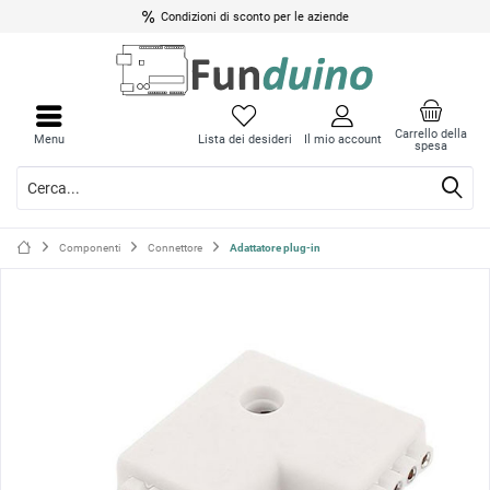
Condizioni di sconto per le aziende
Chiud
Chiud
il
il
Carrello della
Menu
Lista dei desideri
Il mio account
spesa
menu
menu
Componenti
Connettore
Adattatore plug-in