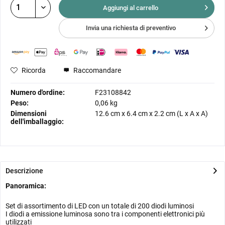
Aggiungi al
carrello
Invia una richiesta di preventivo
Ricorda
Raccomandare
Numero d'ordine:
F23108842
Peso:
0,06 kg
Dimensioni
12.6 cm
x
6.4 cm
x
2.2 cm
(L x A x A)
dell'imballaggio:
Descrizione
Panoramica:
Set di assortimento di LED con un totale di 200 diodi luminosi
I diodi a emissione luminosa sono tra i componenti elettronici più
utilizzati