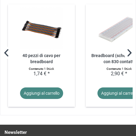
40 pezzi di cavo per
Breadboard (scheda pl
breadboard
con 830 contatti
maschio/maschio...
Contenuto
1 Stück
Contenuto
1 Stück
1,74 € *
2,90 € *
Aggiungi al
carrello
Aggiungi al
carrell
Newsletter