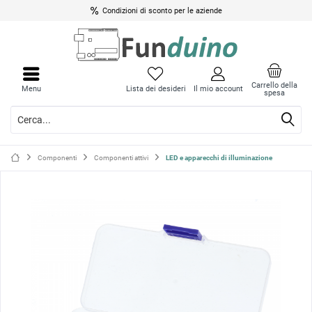
Condizioni di sconto per le aziende
Chiud
Chiud
il
il
Carrello della
Menu
Lista dei desideri
Il mio account
spesa
menu
menu
Componenti
Componenti attivi
LED e apparecchi di illuminazione