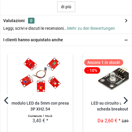
di più
Valutazioni
0
Leggi, scrivi e discuti le recensioni...
Mehr zu den Bewertungen
I clienti hanno acquistato anche
Ancora 1 in stock!
- 10%
modulo LED da 5mm con presa
LED su circuito stamp
3P XH2.54
scheda breakout -.
Contenuto
1 Stück
3,40 € *
Da 2,60 € *
2,89 €