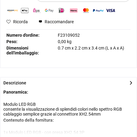
Ricorda
Raccomandare
Numero d'ordine:
F23109052
Peso:
0,00 kg
Dimensioni
0.7 cm
x
2.2 cm
x
3.4 cm
(L x A x A)
dell'imballaggio:
Descrizione
Panoramica:
Modulo LED RGB
consente la visualizzazione di splendidi colori nello spettro RGB
cablaggio semplice grazie al connettore XH2.54mm
Contenuto della fornitura:
1x Modulo LED RGB - con presa XH2.54 3P