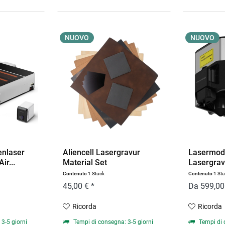
NUOVO
NUOVO
enlaser
Aliencell Lasergravur
Lasermodu
ir...
Material Set
Lasergrav
Contenuto
1 Stück
Contenuto
1 St
45,00 € *
Da 599,00
Ricorda
Ricorda
3-5 giorni
Tempi di consegna: 3-5 giorni
Tempi di 