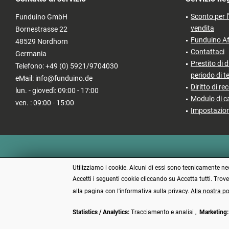
Sconto per l
Funduino GmbH
vendita
Bornestrasse 22
Funduino Af
48529 Nordhorn
Contattaci
Germania
Prestito di d
Telefono: +49 (0) 5921/9704030
periodo di t
eMail: info@funduino.de
Diritto di re
lun. - giovedì: 09:00 - 17:00
Modulo di c
ven. : 09:00 - 15:00
Impostazion
Utilizziamo i cookie. Alcuni di essi sono tecnicamente nece
Accetti i seguenti cookie cliccando su Accetta tutti. Trov
alla pagina con l'informativa sulla privacy.
Alla nostra po
Statistics / Analytics:
Tracciamento e analisi ,
Marketing:
* Tutti i 