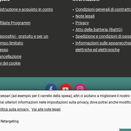
'istruzione e acquisto in conto
Condizioni generali di contratt
Note legali
filiate Programm
Privacy
Atto della batteria (BattG)
ispositivi - gratuito e per un
Spedizione e condizioni di pa
empo limitato
Informazioni sulle apparecchia
cesso
elettriche ed elettroniche
ancellazione
i dei cookie
ssari (ad esempio per il carrello della spesa), altri ci aiutano a migliorare il nostro 
erai ulteriori informazioni nelle impostazioni sulla privacy, dove potrai anche modi
litica sulla privacy.
Vai alle note legali
Vertrag widerrufen
Retargeting
prezzi incl. IVA più
Spese di spedizione
e spese di contrassegno, se non diversamente