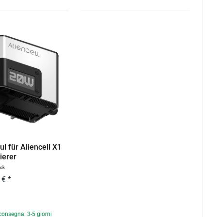
l für Aliencell X1
ierer
ück
 € *
consegna: 3-5 giorni