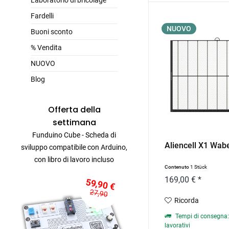
Laboratorio di bricolage
Fardelli
NUOVO
Buoni sconto
% Vendita
NUOVO
Blog
Offerta della
settimana
Funduino Cube - Scheda di
Aliencell X1 Wab
sviluppo compatibile con Arduino,
con libro di lavoro incluso
Contenuto
1 Stück
169,00 € *
59,90 €
27,90
Ricorda
Tempi di consegna: 
lavorativi