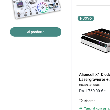
NUOVO
Al prodotto
Aliencell X1 Diod
Lasergravierer + A
Contenuto
1 Stück
Da 1.769,00 € *
Ricorda
Tempi di consegna: 