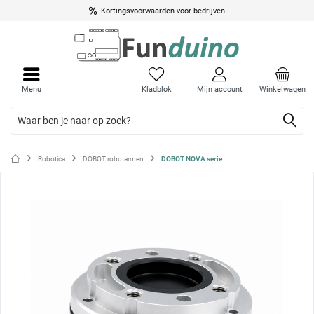
Kortingsvoorwaarden voor bedrijven
Menu
Menu
sluite
sluite
Menu
Kladblok
Mijn account
Winkelwagen
Robotica
DOBOT robotarmen
DOBOT NOVA serie