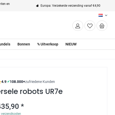
enten en
Europa: Verzekerde verzending vanaf €4,90
NL
undels
Bonnen
% Uitverkoop
NIEUW
4.9
|
108.000+
zufriedene Kunden
✔
rsele robots UR7e
435,90 *
s verzendkosten