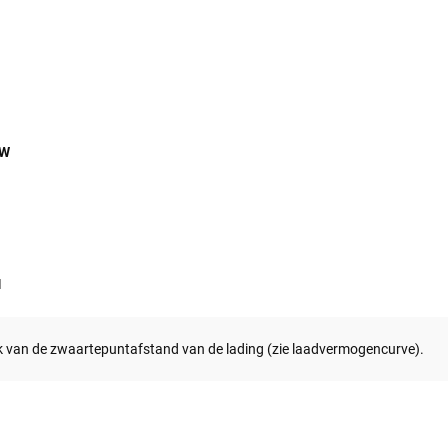
 W
1
k van de zwaartepuntafstand van de lading (zie laadvermogencurve).