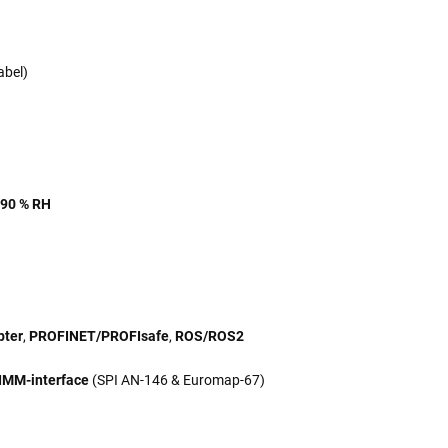
abel)
90 % RH
pter
,
PROFINET/PROFIsafe
,
ROS/ROS2
IMM-interface
(SPI AN-146 & Euromap-67)