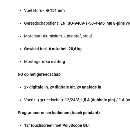
Voetafdruk:
Ø 151 mm
Gereedschapsflens:
EN ISO-9409-1-50-4-M6
,
M8 8-pins vr
Materiaal: aluminium, kunststof, staal
Gewicht incl. 6 m kabel: 20,6 kg
Montage:
elke richting
I/O op het gereedschap
2× digitale in
,
2× digitale uit
,
2× analoge in
Voeding gereedschap:
12/24 V
,
1,5 A (dubbele pin)
/
1 A (e
Programmeren en bedienen (teach pendant)
12" touchscreen
met
PolyScope GUI