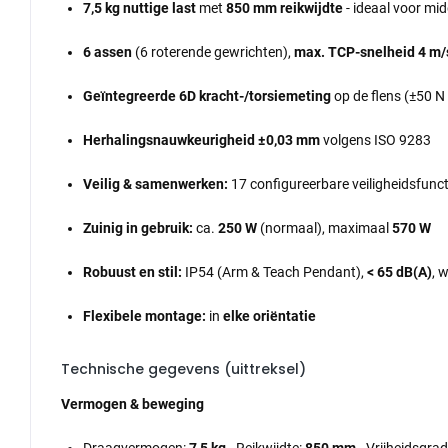
7,5 kg nuttige last
met
850 mm reikwijdte
- ideaal voor mi
6 assen
(6 roterende gewrichten),
max. TCP-snelheid 4 m/
Geïntegreerde 6D kracht-/torsiemeting
op de flens (±50 N
Herhalingsnauwkeurigheid ±0,03 mm
volgens ISO 9283
Veilig & samenwerken:
17 configureerbare veiligheidsfunc
Zuinig in gebruik:
ca.
250 W
(normaal), maximaal
570 W
Robuust en stil:
IP54 (Arm & Teach Pendant),
< 65 dB(A)
, 
Flexibele montage:
in
elke oriëntatie
Technische gegevens (uittreksel)
Vermogen & beweging