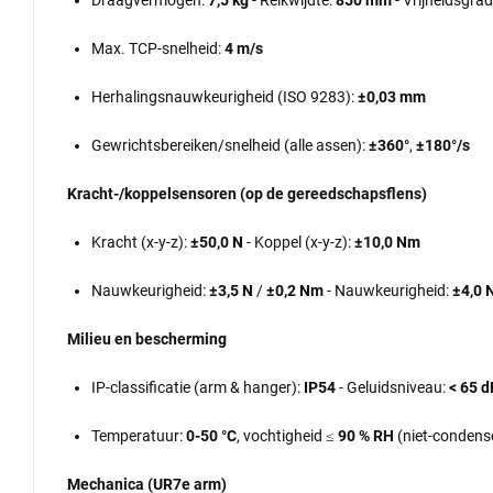
Draagvermogen:
7,5 kg
- Reikwijdte:
850 mm
- Vrijheidsgra
Max. TCP-snelheid:
4 m/s
Herhalingsnauwkeurigheid (ISO 9283):
±0,03 mm
Gewrichtsbereiken/snelheid (alle assen):
±360°
,
±180°/s
Kracht-/koppelsensoren (op de gereedschapsflens)
Kracht (x-y-z):
±50,0 N
- Koppel (x-y-z):
±10,0 Nm
Nauwkeurigheid:
±3,5 N
/
±0,2 Nm
- Nauwkeurigheid:
±4,0 
Milieu en bescherming
IP-classificatie (arm & hanger):
IP54
- Geluidsniveau:
< 65 d
Temperatuur:
0-50 °C
, vochtigheid ≤
90 % RH
(niet-condens
Mechanica (UR7e arm)