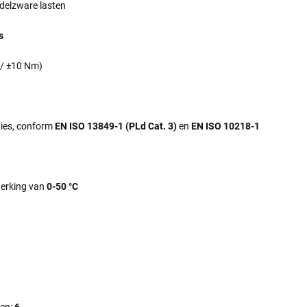
ddelzware lasten
s
 / ±10 Nm)
ties, conform
EN ISO 13849-1 (PLd Cat. 3)
en
EN ISO 10218-1
werking van
0-50 °C