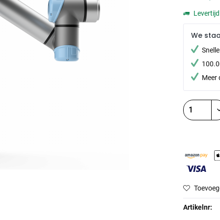
Levertij
We sta
Snell
100.0
Meer 
Toevoeg
Artikelnr: