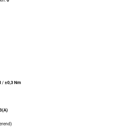
den:
6
N
/
±0,3 Nm
B(A)
erend)