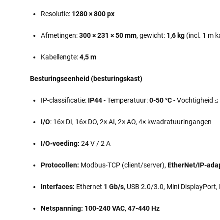
Resolutie:
1280 × 800 px
Afmetingen:
300 × 231 × 50 mm
, gewicht:
1,6 kg
(incl. 1 m k
Kabellengte:
4,5 m
Besturingseenheid (besturingskast)
IP-classificatie:
IP44
- Temperatuur:
0-50 °C
- Vochtigheid ≤
I/O
: 16× DI, 16× DO, 2× AI, 2× AO, 4× kwadratuuringangen
I/O-voeding:
24 V / 2 A
Protocollen:
Modbus-TCP (client/server),
EtherNet/IP-ada
Interfaces:
Ethernet
1 Gb/s
, USB 2.0/3.0, Mini DisplayPort,
Netspanning:
100-240 VAC
,
47-440 Hz