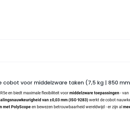
rie cobot voor middelzware taken (7,5 kg | 850 mm
5e en biedt maximale flexibiliteit voor
middelzware toepassingen
- van
halingsnauwkeurigheid van ±0,03 mm (ISO 9283)
werkt de cobot nauwkeu
en met PolyScope
en bewezen betrouwbaarheid wereldwijd - er zijn al
mee