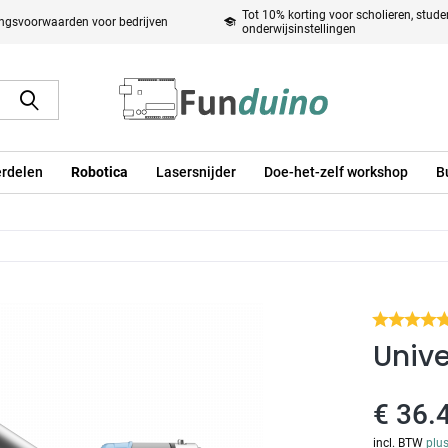
Tot 10% korting voor scholieren, stud
ingsvoorwaarden voor bedrijven
onderwijsinstellingen
rdelen
Robotica
Lasersnijder
Doe-het-zelf workshop
B
Unive
€ 36.
incl. BTW
plu