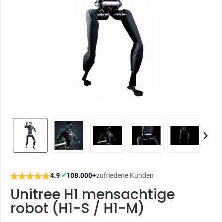
4.9
|
108.000+
zufriedene Kunden
✔
Unitree H1 mensachtige
robot (H1-S / H1-M)