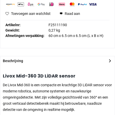
Toevoegen aan watchlist
Raad aan
Artikelnr:
F25111190
Gewicht:
0,27 kg
Afmetingen verpakking:
60 cm
x
6.5 cm
x
6.5 cm
(L x B x H)
Beschrijving
Livox Mid-360 3D LiDAR sensor
De Livox Mid-360 is een compacte en krachtige 3D LiDAR sensor voor
moderne robotica, autonome systemen en nauwkeurige
omgevingsdetectie. Met zijn volledige gezichtsveld van 360° en een
groot verticaal detectiebereik maakt hij betrouwbare, naadloze
detectie van de omgeving in realtime mogelijk.