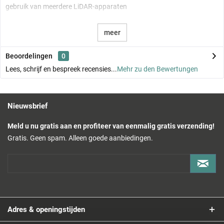
gebruik van meerdere LiDAR-apparaten
Elektrische eigenschappen
meer
Interface: Ethernet (100BASE-TX)
Beoordelingen
0
Voedingsspanning: 9 tot 27 V DC
Lees, schrijf en bespreek recensies...
Mehr zu den Bewertungen
Stroomverbruik: ongeveer 6,5 W
Mechanische eigenschappen
Nieuwsbrief
Beschermingsklasse: IP67
Meld u nu gratis aan en profiteer van eenmalig gratis verzending!
Afmetingen: ongeveer 65 × 65 × 60 mm
Gratis. Geen spam. Alleen goede aanbiedingen.
Gewicht: ongeveer 265 g
Bedrijfsomstandigheden
Bedrijfstemperatuur: -20 °C tot +55 °C
Vals alarm: zeer laag
Adres & openingstijden