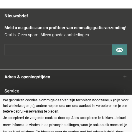
Ethernet (TCP/IP); compatibel met typische vision / AI-workflows
Programmeren:
Basis App-pakket
(drag & drop programmering, geen/weinig code)
Nieuwsbrief
ROS-integratie via FCI; ideaal voor Python/C++ workflows,
Meld u nu gratis aan en profiteer van eenmalig gratis verzending!
aangepaste regelaars en planners
Gratis. Geen spam. Alleen goede aanbiedingen.
Omvang van de levering
Franka Research 3 robotarm (7-assig)
Robotbesturing
met
OPC UA server
Franka hand (2-vinger grijper)
incl. adapter/aansluitmateriaal
Basis app pakket
voor drag & drop programmeren
Adres & openingstijden
Net- en aansluitkabel, snelstartgids
Service
We gebruiken cookies. Sommige daarvan zijn technisch noodzakelijk (bijv. voor
Informatie
het winkelwagentje), andere helpen ons om ons aanbod te verbeteren en je een
betere gebruikerservaring te bieden.
Je accepteert de volgende cookies door op Alles accepteren te klikken. Je kunt
Betaalmethoden
meer informatie vinden in de privacyinstellingen, waar je ook op elk moment je