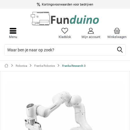
Kortingsvoorwaarden voor bedrijven
Menu
Menu
sluite
sluite
Menu
Kladblok
Mijn account
Winkelwagen
Robotica
Franka Robotics
Franka Research 3