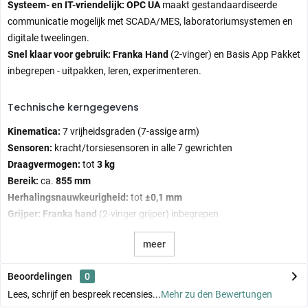
Systeem- en IT-vriendelijk:
OPC UA
maakt gestandaardiseerde
communicatie mogelijk met SCADA/MES, laboratoriumsystemen en
digitale tweelingen.
Snel klaar voor gebruik:
Franka Hand
(2-vinger) en Basis App Pakket
inbegrepen - uitpakken, leren, experimenteren.
Technische kerngegevens
Kinematica:
7 vrijheidsgraden (7-assige arm)
Sensoren:
kracht/torsiesensoren in alle 7 gewrichten
Draagvermogen:
tot
3 kg
Bereik:
ca.
855 mm
Herhalingsnauwkeurigheid:
tot
±0,1 mm
Grijper:
Franka hand
(2-vinger grijper) inbegrepen
Besturing en interfaces:
meer
Franka Control Interface (FCI)
- C++/ROS-verbinding, bijna-realtime
Beoordelingen
0
besturing
OPC UA server
- gestandaardiseerde, veilige communicatie
Lees, schrijf en bespreek recensies...
Mehr zu den Bewertungen