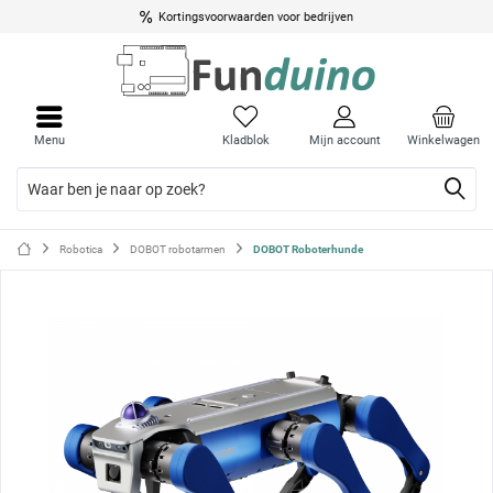
Kortingsvoorwaarden voor bedrijven
Menu
Menu
sluite
sluite
Menu
Kladblok
Mijn account
Winkelwagen
Robotica
DOBOT robotarmen
DOBOT Roboterhunde