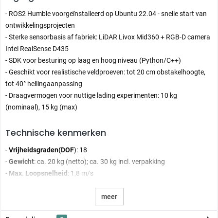
- ROS2 Humble voorgeïnstalleerd op Ubuntu 22.04 - snelle start van
ontwikkelingsprojecten
- Sterke sensorbasis af fabriek: LiDAR Livox Mid360 + RGB-D camera
Intel RealSense D435
- SDK voor besturing op laag en hoog niveau (Python/C++)
- Geschikt voor realistische veldproeven: tot 20 cm obstakelhoogte,
tot 40° hellingaanpassing
- Draagvermogen voor nuttige lading experimenten: 10 kg
(nominaal), 15 kg (max)
Technische kenmerken
-
Vrijheidsgraden
(DOF
): 18
-
Gewicht
: ca. 20 kg (netto); ca. 30 kg incl. verpakking
-
Max. Loopsnelheid
: 1,8 m/s
-
Max. Hoogte obstakels
: 20 cm
-
Max. Hellingsverstelling
: 40°
meer
-
Laadvermogen
: 10 kg
(nominaal
), 15 kg
(max
)