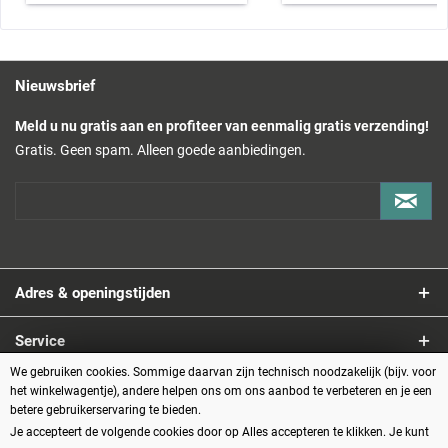
Nieuwsbrief
Meld u nu gratis aan en profiteer van eenmalig gratis verzending!
Gratis. Geen spam. Alleen goede aanbiedingen.
Adres & openingstijden
Service
We gebruiken cookies. Sommige daarvan zijn technisch noodzakelijk (bijv. voor
Informatie
het winkelwagentje), andere helpen ons om ons aanbod te verbeteren en je een
betere gebruikerservaring te bieden.
Je accepteert de volgende cookies door op Alles accepteren te klikken. Je kunt
Betaalmethoden