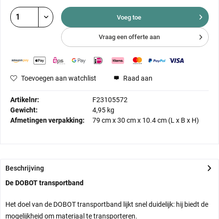
Voeg toe
Vraag een offerte aan
Toevoegen aan watchlist
Raad aan
Artikelnr:
F23105572
Gewicht:
4,95 kg
Afmetingen verpakking:
79 cm
x
30 cm
x
10.4 cm
(L x B x H)
Beschrijving
De DOBOT transportband
Het doel van de DOBOT transportband lijkt snel duidelijk: hij biedt de
mogelijkheid om materiaal te transporteren.