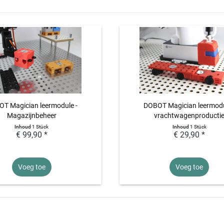
T Magician leermodule -
DOBOT Magician leermodu
Magazijnbeheer
vrachtwagenproducti
Inhoud
1 Stück
Inhoud
1 Stück
€ 99,90 *
€ 29,90 *
Voeg toe
Voeg toe