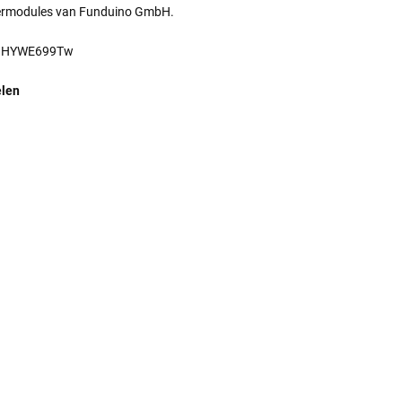
 leermodules van Funduino GmbH.
/4nHYWE699Tw
elen