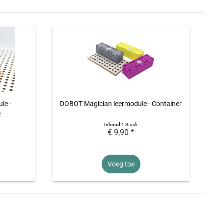
le -
DOBOT Magician leermodule - Container
e
Inhoud
1 Stück
€ 9,90 *
Voeg toe