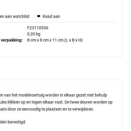
en aan watchlist
Raad aan
F23110536
0,20 kg
 verpakking:
8 cm
x
8 cm
x
11 cm
(L x B x H)
len van het modelvoertuig worden in elkaar gezet met behulp
ules klikken op en tegen elkaar vast. De twee deuren worden op
ats door ze eenvoudig te plaatsen en te verwijderen.
den bevestigd.