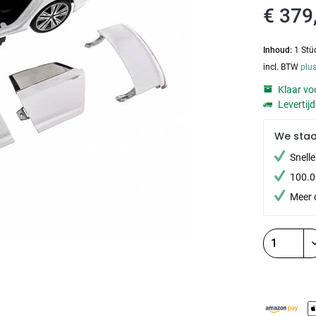
€ 379
Inhoud:
1 Stü
incl. BTW
plu
Klaar voo
Levertij
We sta
Snell
100.0
Meer 