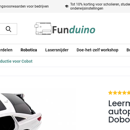
Tot 10% korting voor scholieren, stud
ingsvoorwaarden voor bedrijven
onderwijsinstellingen
rdelen
Robotica
Lasersnijder
Doe-het-zelf workshop
B
ductie voor Cobot
Leer
auto
Dobot