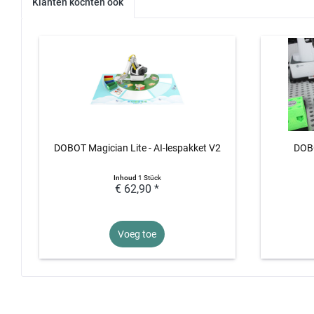
Klanten kochten ook
DOBOT Magician Lite - AI-lespakket V2
DOBO
Inhoud
1 Stück
€ 62,90 *
Voeg toe