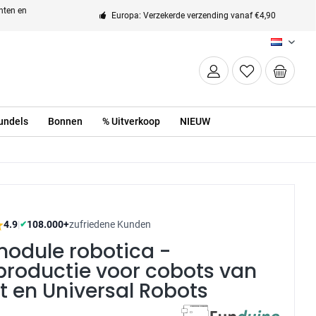
enten en
Europa: Verzekerde verzending vanaf €4,90
NL
undels
Bonnen
% Uitverkoop
NIEUW
4.9
|
108.000+
zufriedene Kunden
✔
module robotica -
productie voor cobots van
 en Universal Robots