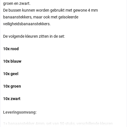
groen en zwart.
De bussen kunnen worden gebruikt met gewone 4 mm
banaanstekkers, maar ook met geïsoleerde
veiligheidsbanaanstekkers.
De volgende kleuren zitten in de set:
10x rood
10x blauw
10x geel
10x groen
10x zwart
Leveringsomvang:
1x banaanstekker 4mm, set van 50 stuks, verschillende kleuren