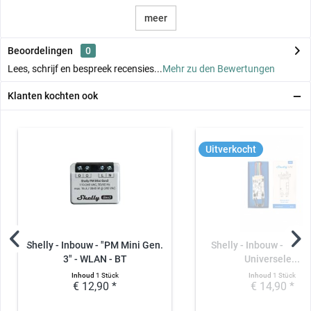
meer
Beoordelingen
0
Lees, schrijf en bespreek recensies...
Mehr zu den Bewertungen
Klanten kochten ook
Uitverkocht
Shelly - Inbouw - "PM Mini Gen.
Shelly - Inbouw - "Plus 
3" - WLAN - BT
Universele...
Inhoud
1 Stück
Inhoud
1 Stück
€ 12,90 *
€ 14,90 *