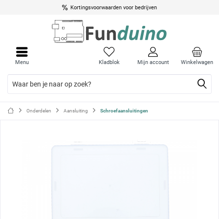
Kortingsvoorwaarden voor bedrijven
Menu
Menu
sluite
sluite
Menu
Kladblok
Mijn account
Winkelwagen
Onderdelen
Aansluiting
Schroefaansluitingen