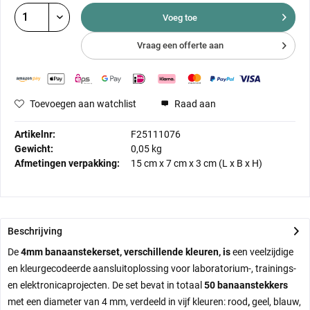
Voeg toe
Vraag een offerte aan
Toevoegen aan watchlist
Raad aan
Artikelnr:
F25111076
Gewicht:
0,05 kg
Afmetingen verpakking:
15 cm
x
7 cm
x
3 cm
(L x B x H)
Beschrijving
De
4mm banaanstekerset, verschillende kleuren, is
een veelzijdige
en kleurgecodeerde aansluitoplossing voor laboratorium-, trainings-
en elektronicaprojecten. De set bevat in totaal
50 banaanstekkers
met een diameter van 4 mm, verdeeld in vijf kleuren: rood
,
geel, blauw,