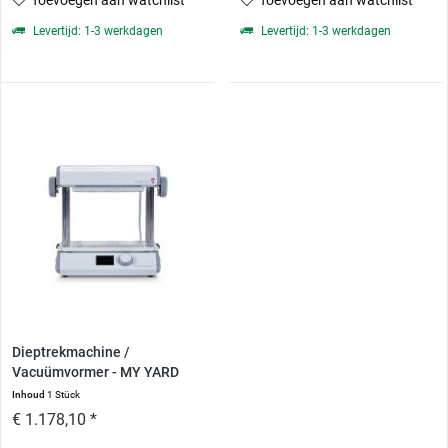
Toevoegen aan watchlist
Toevoegen aan watchlist
Levertijd: 1-3 werkdagen
Levertijd: 1-3 werkdagen
Dieptrekmachine /
Vacuümvormer - MY YARD
FORMART S
Inhoud
1 Stück
€ 1.178,10 *