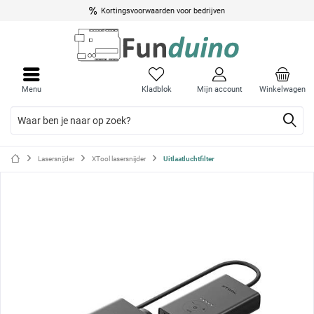
Kortingsvoorwaarden voor bedrijven
Menu
Kladblok
Mijn account
Winkelwagen
Lasersnijder
XTool lasersnijder
Uitlaatluchtfilter