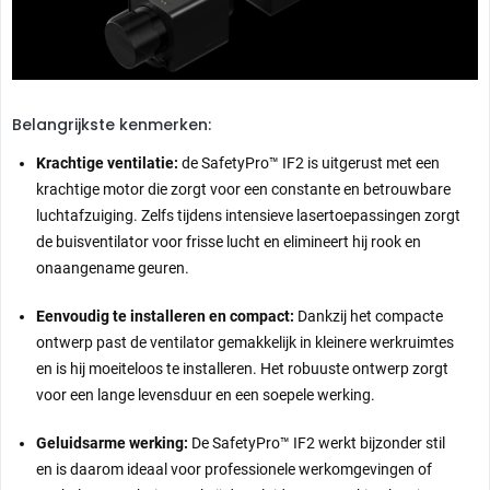
schone en rookvrije omgeving.
Koop nu de xTool SafetyPro™ IF2 en verhoog de luchtkwaliteit en
veiligheid van je lasermachine - voor heldere resultaten en een
schone werkplek!
Belangrijkste kenmerken:
Krachtige ventilatie:
de SafetyPro™ IF2 is uitgerust met een
xTool SafetyPro™ IF2
krachtige motor die zorgt voor een constante en betrouwbare
luchtafzuiging. Zelfs tijdens intensieve lasertoepassingen zorgt
de buisventilator voor frisse lucht en elimineert hij rook en
Specificaties
onaangename geuren.
Eenvoudig te installeren en compact:
Dankzij het compacte
ontwerp past de ventilator gemakkelijk in kleinere werkruimtes
en is hij moeiteloos te installeren. Het robuuste ontwerp zorgt
voor een lange levensduur en een soepele werking.
P2S, P2, S1, M1 Ultra, F1
machine op maat
P
Geluidsarme werking:
De SafetyPro™ IF2 werkt bijzonder stil
Ultra, D1, M1, F1
en is daarom ideaal voor professionele werkomgevingen of