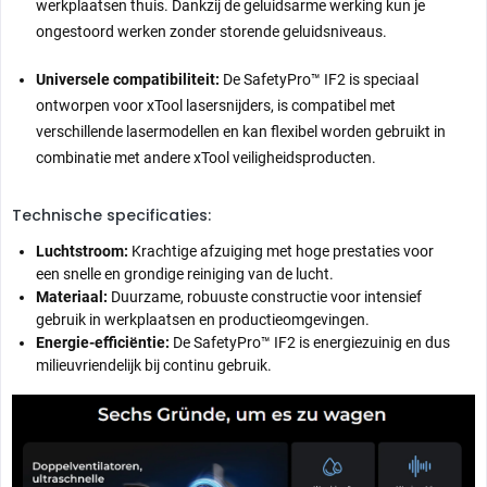
werkplaatsen thuis. Dankzij de geluidsarme werking kun je
machinegrootte
193,4×115×119 mm
ongestoord werken zonder storende geluidsniveaus.
volume
2.646 dm³
kaliber
7,62 cm
Universele compatibiliteit:
De SafetyPro™ IF2 is speciaal
ontworpen voor xTool lasersnijders, is compatibel met
luchtvolume
140 CFM
verschillende lasermodellen en kan flexibel worden gebruikt in
luchtdruk
1428Pa
combinatie met andere xTool veiligheidsproducten.
windsnelheid
20 m/s
Technische specificaties:
intelligente besturing
Ja
Luchtstroom:
Krachtige afzuiging met hoge prestaties voor
een snelle en grondige reiniging van de lucht.
Materiaal:
Duurzame, robuuste constructie voor intensief
Drukknop, vier instelbare
besturingsmodus
niveaus
gebruik in werkplaatsen en productieomgevingen.
Energie-efficiëntie:
De SafetyPro™ IF2 is energiezuinig en dus
milieuvriendelijk bij continu gebruik.
Directe aansluiting van het
voedingsmodus
netsnoer
nominaal vermogen
100W