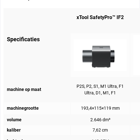
Kies ik het afzuigfilter of de kanaalventilator? Kan ik ze samen
gebruiken?
xTool SafetyPro™ IF2
De kanaalventilator is ideaal om rook naar buiten af te voeren. Als het
niet mogelijk is om de rook naar buiten af te voeren, is het aanbevolen
om het afzuigluchtfilter te gebruiken. Het is echter niet aan te raden om
Specificaties
de kanaalventilator en het luchtafvoerfilter tegelijkertijd te gebruiken.
Leveringsomvang:
1* xTool SafetyPro™ IF2 kanaalventilator
P2S, P2, S1, M1 Ultra, F1
machine op maat
Ultra, D1, M1, F1
machinegrootte
193,4×115×119 mm
volume
2.646 dm³
kaliber
7,62 cm