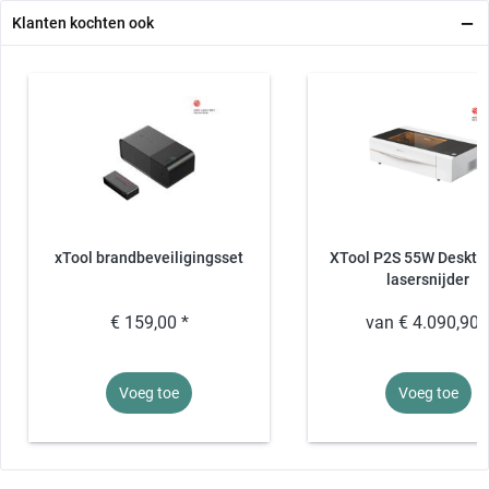
Klanten kochten ook
xTool brandbeveiligingsset
XTool P2S 55W Deskto
lasersnijder
€ 159,00 *
van € 4.090,90 
Voeg toe
Voeg toe