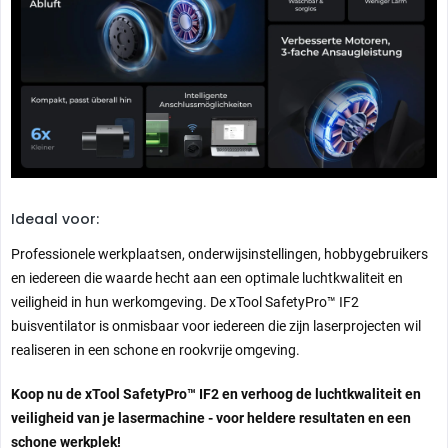
FAQ
Is SafetyPro IF2 compatibel met alle xTool lasermachines?
Ja, de handmatige modus is compatibel met alle xTool lasers: P2S, P2,
S1, M1 Ultra, F1 Ultra, D1, D1 Pro, M1 en F1. De automatische functie is
alleen beschikbaar met de P2S, S1, M1 Ultra en F1 Ultra.
Waarom kunnen alleen bepaalde modellen gesynchroniseerd worden?
Ideaal voor:
Om de kanaalventilator te synchroniseren met de graveermachine is een
Bluetooth dongle nodig om de informatie over te dragen. Aan deze eis
Professionele werkplaatsen, onderwijsinstellingen, hobbygebruikers
wordt momenteel alleen voldaan door de modellen S1, F1 Ultra, M1 Ultra
en iedereen die waarde hecht aan een optimale luchtkwaliteit en
en P2S.
veiligheid in hun werkomgeving. De xTool SafetyPro™ IF2
buisventilator is onmisbaar voor iedereen die zijn laserprojecten wil
Is het ook compatibel met lasers van andere fabrikanten?
realiseren in een schone en rookvrije omgeving.
De diameter waaraan het product kan worden aangepast is 7,5 cm.
Voorwaarde is dat de grootte van de dampafzuigbuis van de
Koop nu de xTool SafetyPro™ IF2 en verhoog de luchtkwaliteit en
lasermachine aan de eisen voldoet.
veiligheid van je lasermachine - voor heldere resultaten en een
schone werkplek!