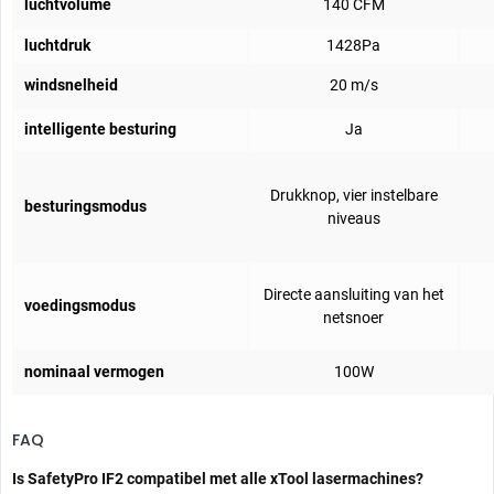
luchtvolume
140 CFM
luchtdruk
1428Pa
windsnelheid
20 m/s
intelligente besturing
Ja
Drukknop, vier instelbare
besturingsmodus
niveaus
Directe aansluiting van het
voedingsmodus
netsnoer
nominaal vermogen
100W
FAQ
Is SafetyPro IF2 compatibel met alle xTool lasermachines?