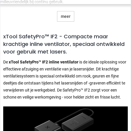
milieuvriendelijk bij continu gebruik.
meer
xTool SafetyPro™ IF2 -
Compacte maar
krachtige inline ventilator, speciaal ontwikkeld
voor gebruik met lasers.
De
xTool SafetyPro™ IF2 inline ventilator
is de ideale oplossing voor
effectieve afzuiging en ventilatie van je lasersnijder. Dit krachtige
ventilatiesysteem is speciaal ontwikkeld om rook, geuren en fijne
deeltjes die ontstaan tijdens het lasersnijden of -graveren efficiënt te
verwijderen uit je werkgebied. De SafetyPro™ IF2 zorgt voor een
Ideaal voor:
schone en veilige werkomgeving - voor helder zicht en frisse lucht.
Professionele werkplaatsen, onderwijsinstellingen, hobbygebruikers en
iedereen die waarde hecht aan een optimale luchtkwaliteit en veiligheid
in hun werkomgeving. De xTool SafetyPro™ IF2 buisventilator is
onmisbaar voor iedereen die zijn laserprojecten wil realiseren in een