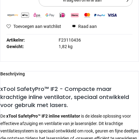
Vraag een offerte aan
Toevoegen aan watchlist
Raad aan
Artikelnr:
F23110436
Gewicht:
1,82 kg
Beschrijving
xTool SafetyPro™ IF2 -
Compacte maar
krachtige inline ventilator, speciaal ontwikkeld
voor gebruik met lasers.
De
xTool SafetyPro™ IF2 inline ventilator
is de ideale oplossing voor
effectieve afzuiging en ventilatie van je lasersnijder. Dit krachtige
ventilatiesysteem is speciaal ontwikkeld om rook, geuren en fijne deeltjes
die ontstaan tijdens het lasersnijden of -graveren efficiënt te verwijderen