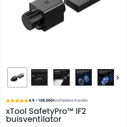
4.9
|
108.000+
zufriedene Kunden
✔
xTool SafetyPro™ IF2
buisventilator