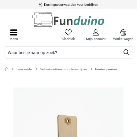
Kortingsvoorwaarden voor bedrijven
Menu
Menu
sluite
sluite
Menu
Kladblok
Mijn account
Winkelwagen
Lasersnijder
Verbruiksartikelen voor lasersnijders
Houten panelen