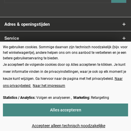
Adres & openingstijden
Service
We gebruiken cookies. Sommige daarvan zijn technisch noodzakelijk (bijv. voor
Informatie
het winkelwagentje), andere helpen ons om ons aanbod te verbeteren en je een
betere gebruikerservaring te bieden.
Je accepteert de volgende cookies door op Alles accepteren te klikken. Je kunt
Betaalmethoden
meer informatie vinden in de privacyinstellingen, waar je ook op elk moment je
keuze kunt wijzigen. Ga hiervoor naar de pagina met het privacybeleid.
Naar
ons privacybeleid
Naar het impressum
Statistics / Analytics:
Volgen en analyseren ,
Marketing:
Retargeting
Vertrag widerrufen
Alles accepteren
* Alle prijzen zijn inclusief BTW plus
verzendkosten
en eventueel
rembourskosten, tenzij anders beschreven
Accepteer alleen technisch noodzakelijke