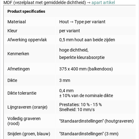
MDF (vezelplaat met gemiddelde dichtheid) ⇾
apart artikel
Product specificaties
Materiaal
Hout ⇾ Type per variant
Kleur
per variant
Afwerking oppervlak
0,5 mm hout aan beide zijden
hoge dichtheid,
Kenmerken
beperkte kleurabsorptie
Afmetingen
375 x 400 mm (balkendoos)
Dikte
3 mm
0,4 mm
Dikte tolerantie
± 10% van de nominale dikte
Prestaties: 10 % - 15 %
Lijngraveren (oranje)
Snelheid: 10 mm/s
Volledig graveren
"Standaardinstellingen" (houtgraveren)
(rood)
Snijden (groen, blauw)
"Standaardinstellingen" (3 mm)