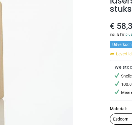
lase
stuks
€ 58,3
incl. BTW
plu
Uitverkoch
Levertij
We sta
Snell
100.0
Meer 
Material: