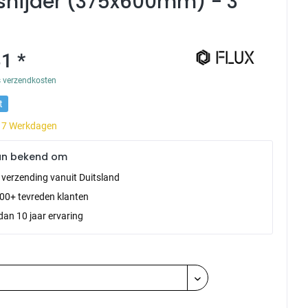
rsnijder (375x600mm) - 3
1 *
s verzendkosten
t
d 7 Werkdagen
an bekend om
e verzending vanuit Duitsland
00+ tevreden klanten
dan 10 jaar ervaring