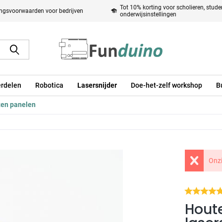
Tot 10% korting voor scholieren, stud
ingsvoorwaarden voor bedrijven
onderwijsinstellingen
rdelen
Robotica
Lasersnijder
Doe-het-zelf workshop
B
en panelen
Onzi
Hout