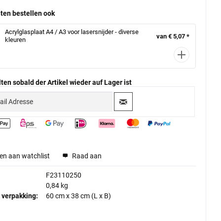
ten bestellen ook
Acrylglasplaat A4 / A3 voor lasersnijder - diverse
van € 5,07 *
kleuren
ten sobald der Artikel wieder auf Lager ist
en aan watchlist
Raad aan
F23110250
0,84 kg
 verpakking:
60 cm
x
38 cm
(L x B)