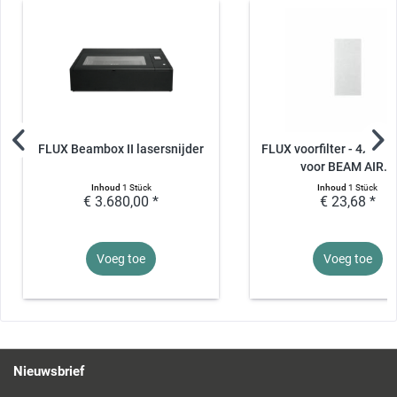
FLUX Beambox II lasersnijder
FLUX voorfilter - 4x ver
voor BEAM AIR...
Inhoud
1 Stück
Inhoud
1 Stück
€ 3.680,00 *
€ 23,68 *
Voeg toe
Voeg toe
Nieuwsbrief