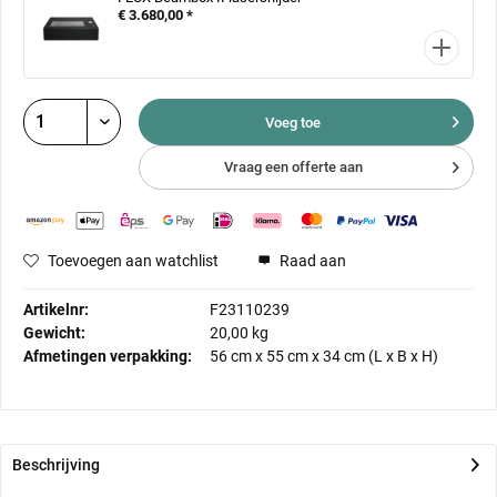
€ 3.680,00 *
Voeg toe
Vraag een offerte aan
Toevoegen aan watchlist
Raad aan
Artikelnr:
F23110239
Gewicht:
20,00 kg
Afmetingen verpakking:
56 cm
x
55 cm
x
34 cm
(L x B x H)
Beschrijving