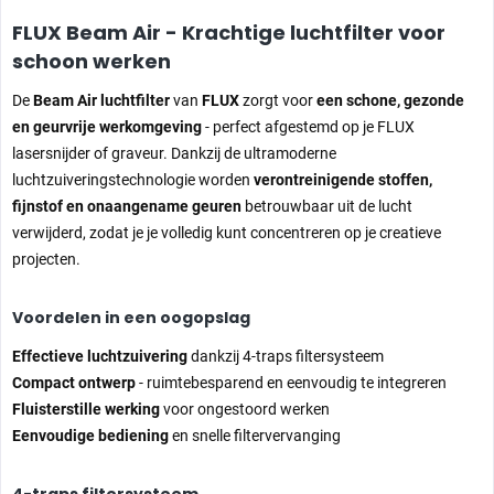
FLUX Beam Air - Krachtige luchtfilter voor
schoon werken
De
Beam Air luchtfilter
van
FLUX
zorgt voor
een schone, gezonde
en geurvrije werkomgeving
- perfect afgestemd op je FLUX
lasersnijder of graveur. Dankzij de ultramoderne
luchtzuiveringstechnologie worden
verontreinigende stoffen,
fijnstof en onaangename geuren
betrouwbaar uit de lucht
verwijderd, zodat je je volledig kunt concentreren op je creatieve
projecten.
Voordelen in een oogopslag
Effectieve luchtzuivering
dankzij 4-traps filtersysteem
Compact ontwerp
- ruimtebesparend en eenvoudig te integreren
Fluisterstille werking
voor ongestoord werken
Eenvoudige bediening
en snelle filtervervanging
4-traps filtersysteem