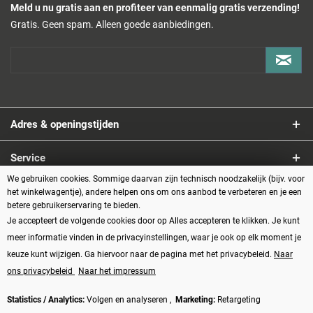
Meld u nu gratis aan en profiteer van eenmalig gratis verzending!
Gratis. Geen spam. Alleen goede aanbiedingen.
Adres & openingstijden
Service
We gebruiken cookies. Sommige daarvan zijn technisch noodzakelijk (bijv. voor
Informatie
het winkelwagentje), andere helpen ons om ons aanbod te verbeteren en je een
betere gebruikerservaring te bieden.
Je accepteert de volgende cookies door op Alles accepteren te klikken. Je kunt
Betaalmethoden
meer informatie vinden in de privacyinstellingen, waar je ook op elk moment je
keuze kunt wijzigen. Ga hiervoor naar de pagina met het privacybeleid.
Naar
ons privacybeleid
Naar het impressum
Statistics / Analytics:
Volgen en analyseren ,
Marketing:
Retargeting