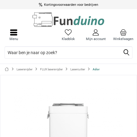
Kortingsvoorwaarden voor bedrijven
Menu
Menu
sluite
sluite
Menu
Kladblok
Mijn account
Winkelwagen
Lasersnijder
FLUX lasersnijder
Lasercutter
Ador